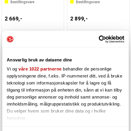
Bestillingsvare
Bestillingsvare
2 669,-
2 899,-
Ansvarlig bruk av dataene dine
Vi og
våre 1022 partnerne
behandler de personlige
opplysningene dine, f.eks. IP-nummeret ditt, ved å bruke
teknologi som informasjonskapsler for å lagre og få
tilgang til informasjon på enheten din, sånn at vi kan tilby
deg personlige annonser og innhold samt annonse- og
Diamond Memory Lane STM32
Diamond Phase
innholdsmåling, målgruppestatistikk og produktutvikling.
Du velger hvem som bruker dine data og i hvilke
hensikter.
Bestillingsvare
Bestillingsvare