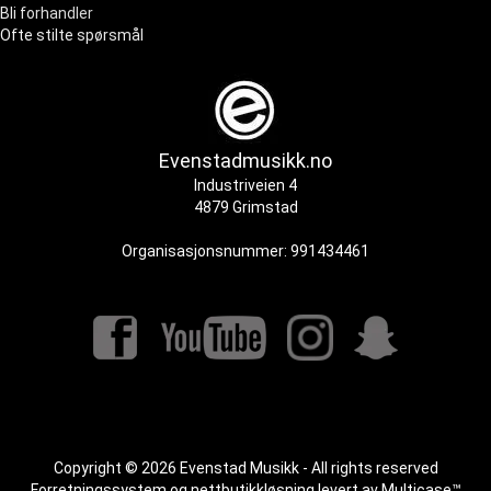
Bli forhandler
Ofte stilte spørsmål
Evenstadmusikk.no
Industriveien 4
4879 Grimstad
Organisasjonsnummer: 991434461
Copyright © 2026 Evenstad Musikk - All rights reserved
Forretningssystem
og
nettbutikkløsning
levert av
Multicase™