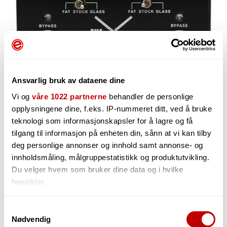
Ansvarlig bruk av dataene dine
Vi og
våre 1022 partnerne
behandler de personlige
opplysningene dine, f.eks. IP-nummeret ditt, ved å bruke
1 599,-
teknologi som informasjonskapsler for å lagre og få
tilgang til informasjon på enheten din, sånn at vi kan tilby
deg personlige annonser og innhold samt annonse- og
innholdsmåling, målgruppestatistikk og produktutvikling.
-
Du velger hvem som bruker dine data og i hvilke
+
hensikter.
Hvis du gir oss lov, vil vi også gjerne:
Samtykkevalg
Nødvendig
Innhente informasjon om den geografiske