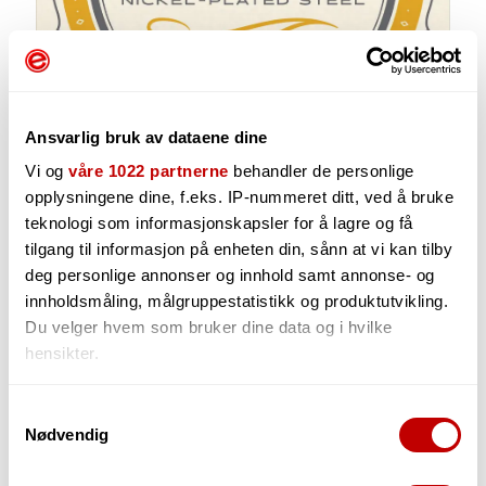
Ansvarlig bruk av dataene dine
Vi og
våre 1022 partnerne
behandler de personlige
opplysningene dine, f.eks. IP-nummeret ditt, ved å bruke
teknologi som informasjonskapsler for å lagre og få
tilgang til informasjon på enheten din, sånn at vi kan tilby
69,-
deg personlige annonser og innhold samt annonse- og
innholdsmåling, målgruppestatistikk og produktutvikling.
Du velger hvem som bruker dine data og i hvilke
hensikter.
-
+
Hvis du gir oss lov, vil vi også gjerne:
Samtykkevalg
Nødvendig
Innhente informasjon om den geografiske
beliggenheten din, som kan være nøyaktig innenfor