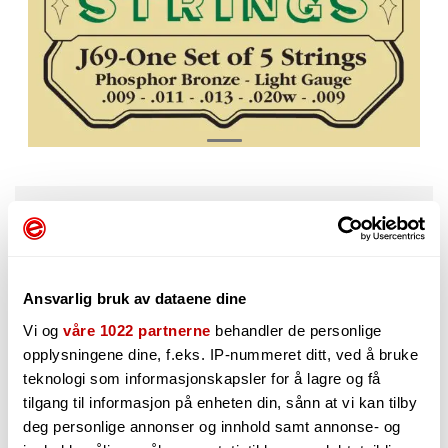
83,-
Ansvarlig bruk av dataene dine
-
+
Vi og
våre 1022 partnerne
behandler de personlige
opplysningene dine, f.eks. IP-nummeret ditt, ved å bruke
teknologi som informasjonskapsler for å lagre og få
tilgang til informasjon på enheten din, sånn at vi kan tilby
deg personlige annonser og innhold samt annonse- og
Må bestilles. Varen er på lager hos vår leverandør