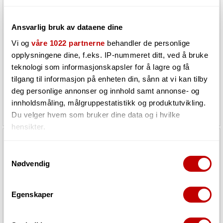
Ansvarlig bruk av dataene dine
Crown ComTech 8 kanals forsterker,
Crown DCi2 600 installasjonsforsterker
Vi og
våre 1022 partnerne
behandler de personlige
75W/8ohm
2 x 600W i 4ohm/70/100V
opplysningene dine, f.eks. IP-nummeret ditt, ved å bruke
teknologi som informasjonskapsler for å lagre og få
tilgang til informasjon på enheten din, sånn at vi kan tilby
Utsolgt
Utsolgt
deg personlige annonser og innhold samt annonse- og
innholdsmåling, målgruppestatistikk og produktutvikling.
25 269,-
31 615,-
Du velger hvem som bruker dine data og i hvilke
hensikter.
Hvis du gir oss lov, vil vi også gjerne:
Samtykkevalg
Nødvendig
Innhente informasjon om den geografiske
beliggenheten din, som kan være nøyaktig innenfor
flere meter
Egenskaper
Identifisere enheten din ved å aktivt skanne den
for bestemte karakteristikker (fingeravtrykk)