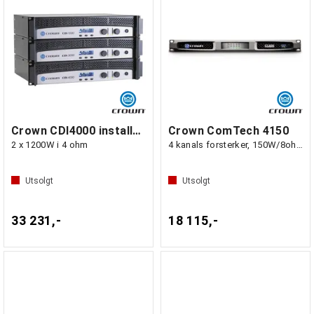
Crown CDI4000 installasjonsforst. m/DSP,
Crown ComTech 4150
2 x 1200W i 4 ohm
4 kanals forsterker, 150W/8ohm
Utsolgt
Utsolgt
33 231,-
18 115,-