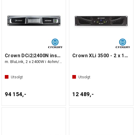
Crown DCi2|2400N installasjonsforsterker
Crown XLi 3500 - 2 x 1350W i 4 ohm
m. BluLink, 2 x 2400W i 4ohm/70/100V
Utsolgt
Utsolgt
94 154,-
12 489,-