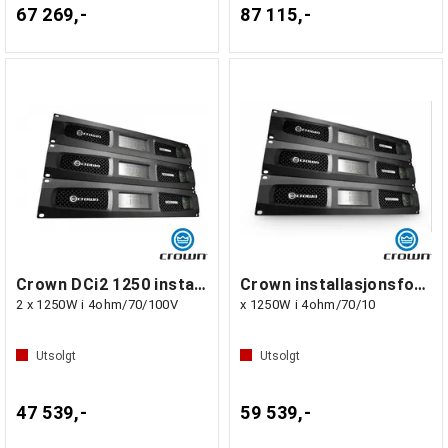
67 269,-
87 115,-
Crown DCi2 1250 installasjonsforst.
Crown installasjonsforst. m. BluLink, 2
2 x 1250W i 4ohm/70/100V
x 1250W i 4ohm/70/10
Utsolgt
Utsolgt
47 539,-
59 539,-