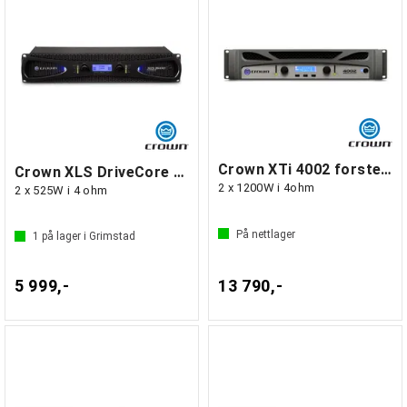
Crown XTi 4002 forsterker med DSP
Crown XLS DriveCore 1502
2 x 1200W i 4ohm
2 x 525W i 4 ohm
På nettlager
1
på lager i Grimstad
5 999,-
13 790,-