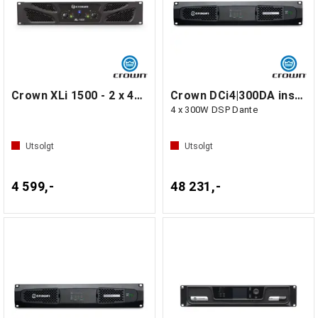
Crown XLi 1500 - 2 x 450W i 4 ohm
Crown DCi4|300DA installasjonsforsterker
4 x 300W DSP Dante
Utsolgt
Utsolgt
4 599,-
48 231,-