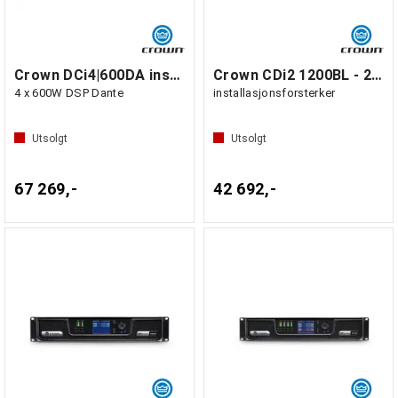
Crown DCi4|600DA installasjonsforsterker
Crown CDi2 1200BL - 2 x 1200W BLU Link
4 x 600W DSP Dante
installasjonsforsterker
Utsolgt
Utsolgt
67 269,-
42 692,-