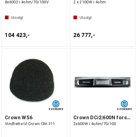
8x6002 i 4ohm/70/100V
2 x 2100W i 4ohm
Utsolgt
Utsolgt
104 423,-
26 777,-
Crown WS6
Crown DCi2|600N forsterker m/BluLink
Vindhette til Crown CM-311
2x600W i 4ohm/70/100