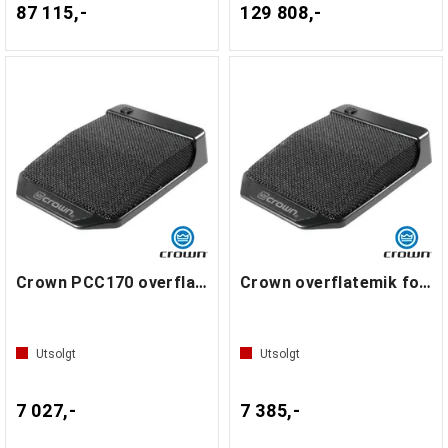
87 115,-
129 808,-
Crown PCC170 overflatemik for bord
Crown overflatemik for bord av/på bryter
Utsolgt
Utsolgt
7 027,-
7 385,-