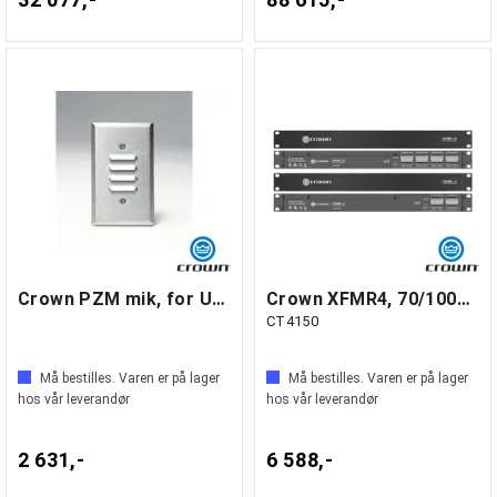
Crown PZM mik, for US el boks, hvit
Crown XFMR4, 70/100V modul for CT475 og
CT4150
Må bestilles. Varen er på lager
Må bestilles. Varen er på lager
hos vår leverandør
hos vår leverandør
2 631,-
6 588,-