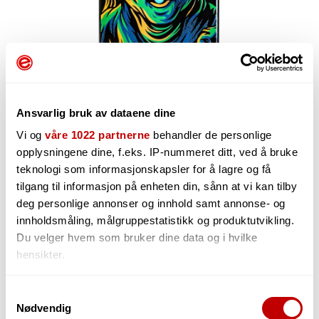
Ansvarlig bruk av dataene dine
Vi og
våre 1022 partnerne
behandler de personlige
opplysningene dine, f.eks. IP-nummeret ditt, ved å bruke
teknologi som informasjonskapsler for å lagre og få
3 561,-
tilgang til informasjon på enheten din, sånn at vi kan tilby
deg personlige annonser og innhold samt annonse- og
innholdsmåling, målgruppestatistikk og produktutvikling.
Du velger hvem som bruker dine data og i hvilke
-
+
hensikter.
Hvis du gir oss lov, vil vi også gjerne:
Samtykkevalg
Nødvendig
Innhente informasjon om den geografiske