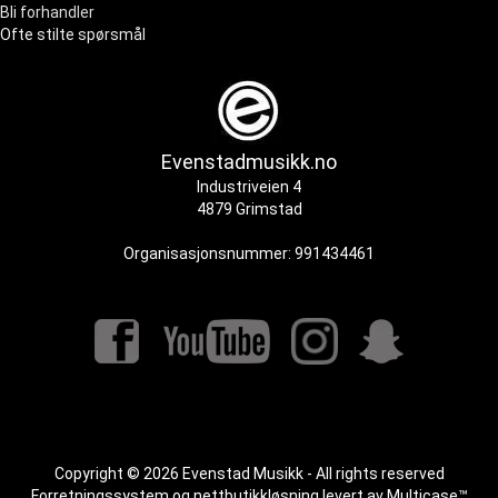
Bli forhandler
Ofte stilte spørsmål
Evenstadmusikk.no
Industriveien 4
4879 Grimstad
Organisasjonsnummer: 991434461
Copyright © 2026 Evenstad Musikk - All rights reserved
Forretningssystem
og
nettbutikkløsning
levert av
Multicase™