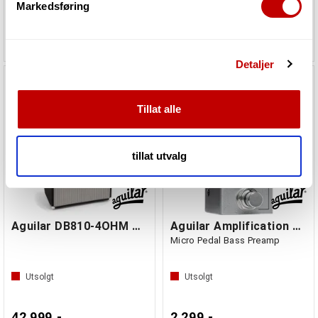
Markedsføring
samtykke fra erklæringen om informasjonskapsler.
24 299,-
24 299,-
Vi bruker informasjonskapsler for å gi innhold og
Detaljer
annonser et personlig preg, for å levere sosiale
mediefunksjoner og for å analysere trafikken vår. Vi deler
dessuten informasjon om hvordan du bruker nettstedet
Tillat alle
vårt, med partnerne våre innen sosiale medier,
annonsering og analysearbeid, som kan kombinere den
med annen informasjon du har gjort tilgjengelig for dem,
tillat utvalg
eller som de har samlet inn gjennom din bruk av
tjenestene deres.
Aguilar DB810-4OHM Classic Black
Aguilar Amplification DB925
Micro Pedal Bass Preamp
Utsolgt
Utsolgt
42 999,-
2 299,-