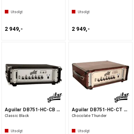
Utsolgt
Utsolgt
2 949,-
2 949,-
Aguilar DB751-HC-CB Head case for DB751
Aguilar DB751-HC-CT Head case for DB751
Classic Black
Chocolate Thunder
Utsolgt
Utsolgt