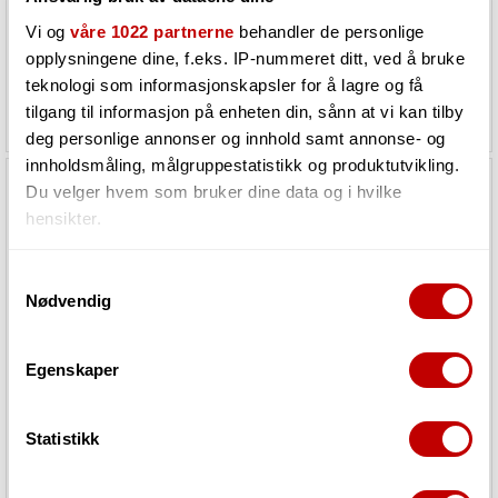
Vi og
våre 1022 partnerne
behandler de personlige
Utsolgt
Utsolgt
opplysningene dine, f.eks. IP-nummeret ditt, ved å bruke
teknologi som informasjonskapsler for å lagre og få
17 899,-
17 999,-
tilgang til informasjon på enheten din, sånn at vi kan tilby
deg personlige annonser og innhold samt annonse- og
innholdsmåling, målgruppestatistikk og produktutvikling.
Du velger hvem som bruker dine data og i hvilke
hensikter.
Hvis du gir oss lov, vil vi også gjerne:
Samtykkevalg
Nødvendig
Innhente informasjon om den geografiske
beliggenheten din, som kan være nøyaktig innenfor
flere meter
Egenskaper
Identifisere enheten din ved å aktivt skanne den
Aguilar DB410-CB4 Speaker DB Series
Aguilar DB410-CB8 Speaker DB Series
for bestemte karakteristikker (fingeravtrykk)
4x10" 700W Classic Black 4 ohms
4x10" 700W Classic Black 8 ohms
Statistikk
Under
mer info
kan du lese om hvordan dine personlige
data behandles og hvordan du kan velge hvordan de skal
Utsolgt
Utsolgt
brukes. Du kan hele tiden endre eller trekke tilbake ditt