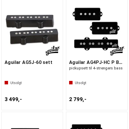
Aguilar AG5J-60 sett
Aguilar AG4PJ-HC P Bass
pickupsett til 4-strengers bass
Utsolgt
Utsolgt
3 499,-
2 799,-