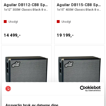
Aguilar DB112-CB8 Speaker DB Series
Aguilar DB115-CB8 Speaker DB Series
1x12" 300W Classic Black 8 ohms
1x15" 400W Classic Black 8 ohms
Utsolgt
Utsolgt
14 499,-
19 199,-
Aguilar DB210-CB4 Speaker DB Series
Aguilar DB210-CB8 Speaker DB Series
2x10" 350W Classic Black 4 ohms
2x10" 350W Classic Black 8 ohms
Ansvarlig bruk av dataene dine