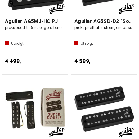
Aguilar AG5MJ-HC PJ
Aguilar AG5SD-D2 "Soapbar"
pickupsett til 5-strengers bass
pickupsett til 5-strengers bass
Utsolgt
Utsolgt
4 499,-
4 599,-