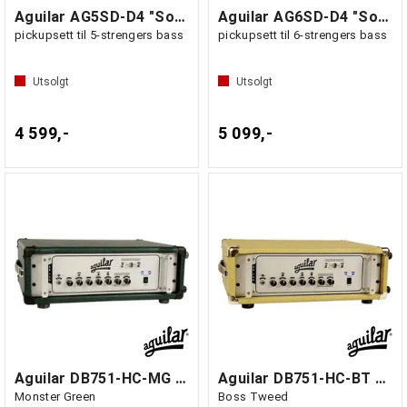
Aguilar AG5SD-D4 "Soapbar"
Aguilar AG6SD-D4 "Soapbar"
pickupsett til 5-strengers bass
pickupsett til 6-strengers bass
Utsolgt
Utsolgt
4 599,-
5 099,-
Aguilar DB751-HC-MG Head case for DB751
Aguilar DB751-HC-BT Head case for DB751
Monster Green
Boss Tweed