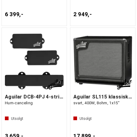
6 399,-
2 949,-
Aguilar DCB-4PJ 4-string P/J Pickuper
Aguilar SL115 klassisk basskabinett
Hum-canceling
svart, 400W, 8ohm, 1x15"
Utsolgt
Utsolgt
3 659,-
17 899,-