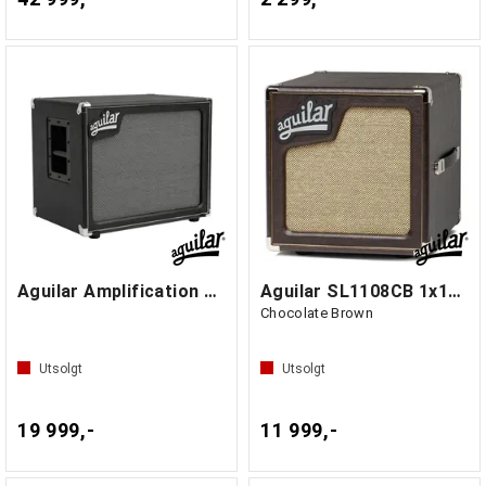
Aguilar Amplification SL210X8
Aguilar SL1108CB 1x10 8ohm Bass Cabinet
Chocolate Brown
Utsolgt
Utsolgt
19 999,-
11 999,-