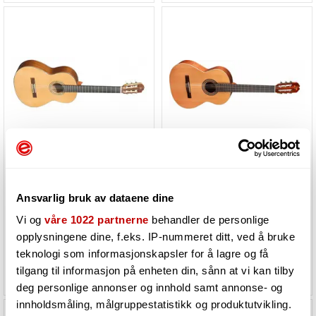
Admira A15 Klassisk gitar
Admira SEVILLA Klassisk gitar,
Solid Cedar top.
matt finish
Ansvarlig bruk av dataene dine
Må bestilles. Varen er på lager
Må bestilles. Varen er på lager
Vi og
våre 1022 partnerne
behandler de personlige
hos vår leverandør
hos vår leverandør
opplysningene dine, f.eks. IP-nummeret ditt, ved å bruke
teknologi som informasjonskapsler for å lagre og få
10 695,-
3 450,-
tilgang til informasjon på enheten din, sånn at vi kan tilby
deg personlige annonser og innhold samt annonse- og
innholdsmåling, målgruppestatistikk og produktutvikling.