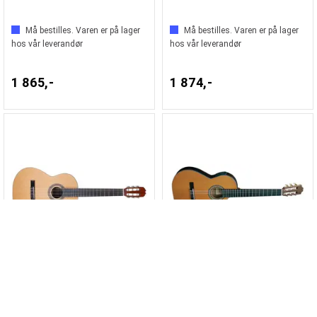
Må bestilles. Varen er på lager
Må bestilles. Varen er på lager
hos vår leverandør
hos vår leverandør
1 865,-
1 874,-
Admira VIRTUOSO-ECTF Klassisk med mik,
Admira Diana Klassisk gitar
cutaway, Thin body, Fishman preamp,
Solid top