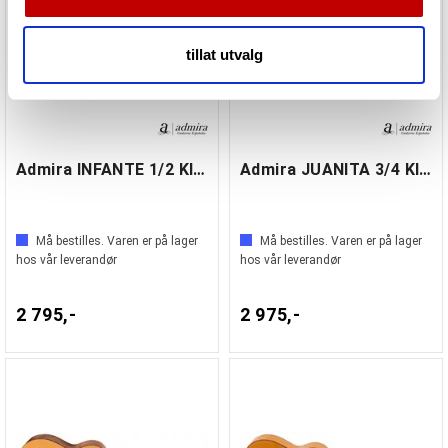
annonsering og analysearbeid, som kan kombinere den
med annen informasjon du har gjort tilgjengelig for dem,
tillat utvalg
eller som de har samlet inn gjennom din bruk av
tjenestene deres.
Admira INFANTE 1/2 Klassisk gitar 1/2
Admira JUANITA 3/4 Klassisk gitar 3/4
Må bestilles. Varen er på lager
Må bestilles. Varen er på lager
hos vår leverandør
hos vår leverandør
2 795,-
2 975,-