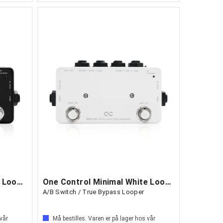
One Control Minimal Black Loop w/BJF
One Control Minimal White Loop with BJF
A/B Switch / True Bypass Looper
 vår
Må bestilles. Varen er på lager hos vår