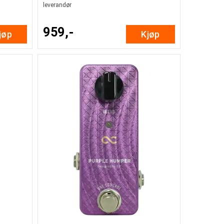
leverandør
959,-
jøp
Kjøp