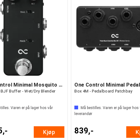
One Control Minimal Mosquito Blender
h BJF Buffer - Wet/Dry Blender
Box 4M - Pedalboard Patchbay
illes. Varen er på lager hos vår
Må bestilles. Varen er på lager hos
leverandør
5,-
839,-
Kjøp
K