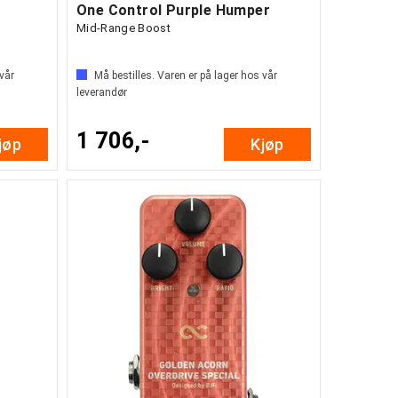
One Control Purple Humper
Mid-Range Boost
 vår
Må bestilles. Varen er på lager hos vår
leverandør
1 706,-
jøp
Kjøp