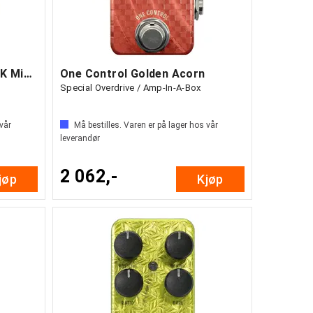
One Control Blue Bee OD 4K Mini Custom
One Control Golden Acorn
Special Overdrive / Amp-In-A-Box
 vår
Må bestilles. Varen er på lager hos vår
leverandør
2 062,-
jøp
Kjøp