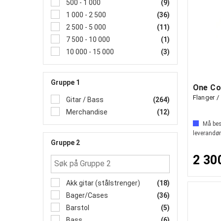
500 - 1 000
(9)
1 000 - 2 500
(36)
2 500 - 5 000
(11)
7 500 - 10 000
(1)
10 000 - 15 000
(3)
Gruppe 1
Flanger /
Gitar / Bass
(264)
Merchandise
(12)
Må best
leverandør
Gruppe 2
2 30
Akk gitar (stålstrenger)
(18)
Bager/Cases
(36)
Barstol
(5)
Bass
(6)