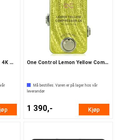
One Control Honey Bee OD 4K Mini
One Control Lemon Yellow Compressor 4K
 vår
Må bestilles. Varen er på lager hos vår
leverandør
1 390,-
jøp
Kjøp