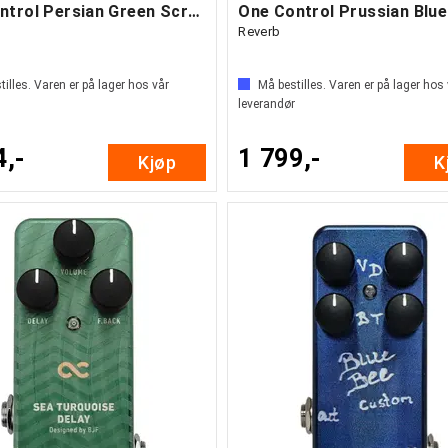
One Control Persian Green Screamer
One Control Prussian Blue
Reverb
illes. Varen er på lager hos vår
Må bestilles. Varen er på lager hos
leverandør
4,-
1 799,-
Kjøp
K