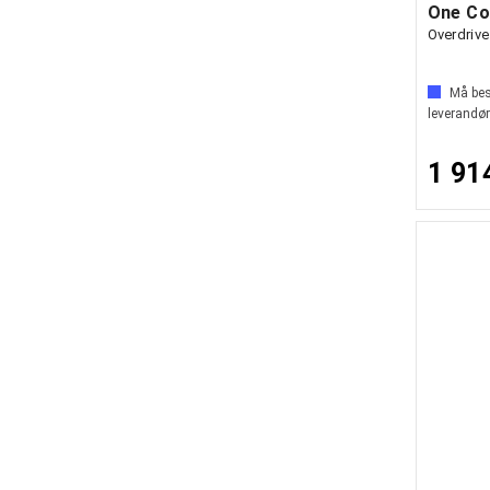
Overdrive
Må best
leverandør
1 91