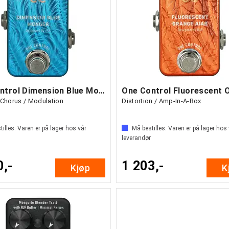
One Control Dimension Blue Monger
 Chorus / Modulation
Distortion / Amp-In-A-Box
illes. Varen er på lager hos vår
Må bestilles. Varen er på lager hos
leverandør
0,-
1 203,-
Kjøp
K