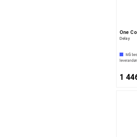
One Co
Delay
Må best
leverandør
1 44