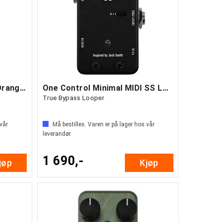
One Control Fluorescent Orange AIAB
One Control Minimal MIDI SS Loop
True Bypass Looper
 vår
Må bestilles. Varen er på lager hos vår
leverandør
1 690,-
jøp
Kjøp