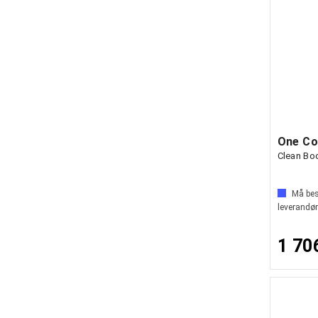
Clean Bo
Må best
leverandør
1 70