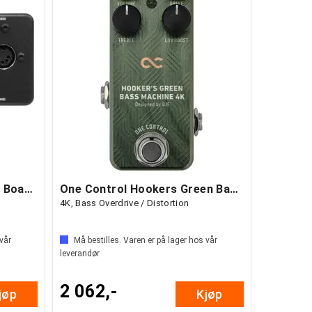
One Control Minimal Pedal Board Junction
One Control Hookers Green Bass Machine
4K, Bass Overdrive / Distortion
 vår
Må bestilles. Varen er på lager hos vår
leverandør
2 062,-
jøp
Kjøp