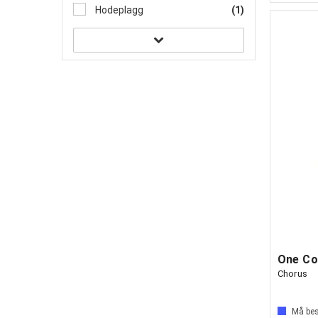
Hodeplagg
(1)
One Con
Chorus
Må best