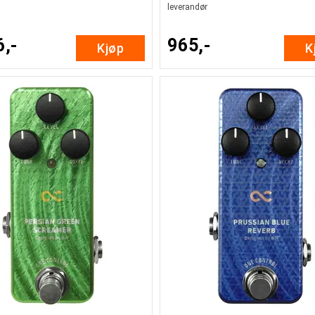
leverandør
6,-
965,-
Kjøp
K