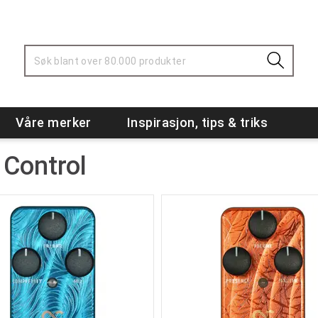
Våre merker
Inspirasjon, tips & triks
 Control