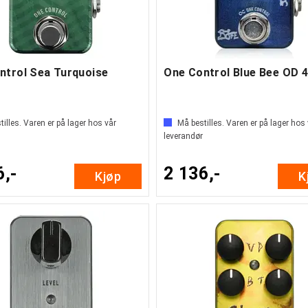
ntrol Sea Turquoise
illes. Varen er på lager hos vår
Må bestilles. Varen er på lager hos
leverandør
6,-
2 136,-
Kjøp
K