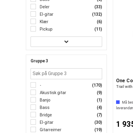
Deler
(33)
El-gitar
(132)
Klær
(6)
Pickup
(11)
Gruppe 3
-
(170)
Trail wit
Akustisk gitar
(9)
Banjo
(1)
Må best
Bass
(4)
leverandør
Bridge
(7)
El-gitar
(30)
1 93
Gitarreimer
(19)