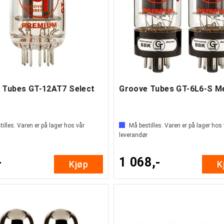
 Tubes GT-12AT7 Select
illes. Varen er på lager hos vår
Må bestilles. Varen er på lager hos
leverandør
-
1 068,-
Kjøp
K