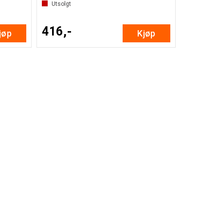
Utsolgt
416,-
jøp
Kjøp