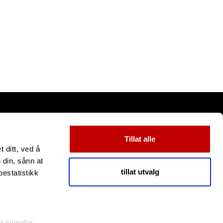
Tillat alle
 ditt, ved å
 din, sånn at
tillat utvalg
estatistikk
g innenfor