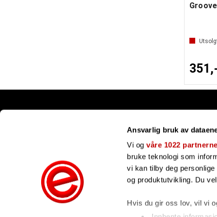
Utsolg
351,
Snarveier
Ansvarlig bruk av dataen
Kundesenter
Gavekort
Vi og
våre 1022 partnern
Våre merker
bruke teknologi som informa
Bli forhandler
vi kan tilby deg personlig
Ofte stilte spørsmål
og produktutvikling. Du ve
Hvis du gir oss lov, vil vi 
Innhente informasj