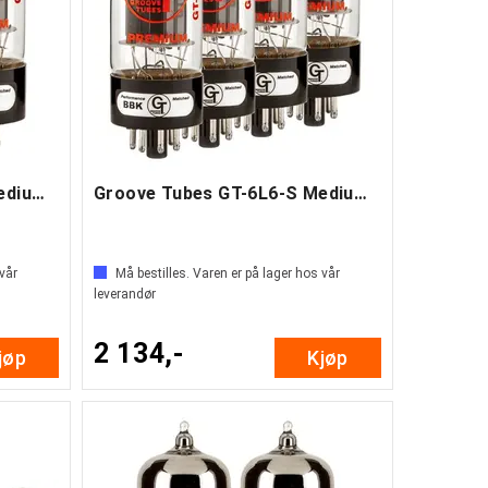
Groove Tubes GT-6L6-S Medium Duet
Groove Tubes GT-6L6-S Medium Quartet
 vår
Må bestilles. Varen er på lager hos vår
leverandør
2 134,-
jøp
Kjøp