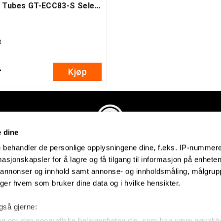
Groove Tubes GT-ECC83-S Select
t
-
Kjøp
e dine
Evenstadmusikk.no
e
behandler de personlige opplysningene dine, f.eks. IP-nummeret
Industriveien 4
sjonskapsler for å lagre og få tilgang til informasjon på enheten
4879 Grimstad
e annonser og innhold samt annonse- og innholdsmåling, målgrupp
Organisasjonsnummer: 991434461
lger hvem som bruker dine data og i hvilke hensikter.
også gjerne:
on om den geografiske beliggenheten din, som kan være nøyakti