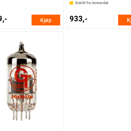
Bestilt fra leverandør
9,-
933,-
Kjøp
K