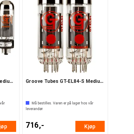
Groove Tubes GT-E34LS Medium Quartet
Groove Tubes GT-EL84-S Medium Duet
 vår
Må bestilles. Varen er på lager hos vår
leverandør
716,-
jøp
Kjøp