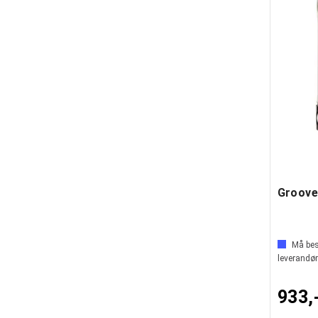
Må best
leverandør
933,