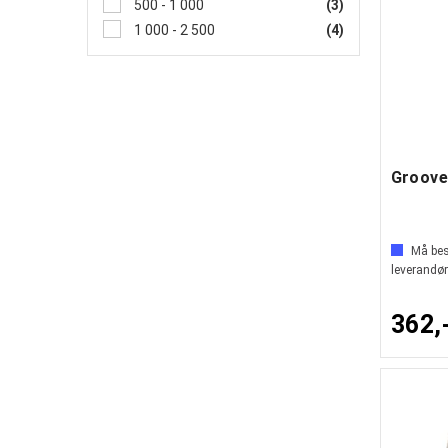
500 - 1 000
(3)
1 000 - 2 500
(4)
Groove
Må best
leverandør
362,