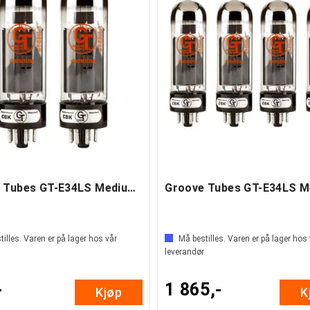
Groove Tubes GT-E34LS Medium Duet
illes. Varen er på lager hos vår
Må bestilles. Varen er på lager hos
leverandør
-
1 865,-
Kjøp
K