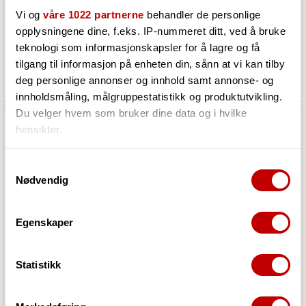
Burnt Orange Sparkle
Teal Satin Metallic
Vi og
våre 1022 partnerne
behandler de personlige
opplysningene dine, f.eks. IP-nummeret ditt, ved å bruke
3
på lager i Grimstad
2
på lager i Grimstad
teknologi som informasjonskapsler for å lagre og få
10 881,-
12 333,-
tilgang til informasjon på enheten din, sånn at vi kan tilby
7 249,-
7 499,-
deg personlige annonser og innhold samt annonse- og
innholdsmåling, målgruppestatistikk og produktutvikling.
Du velger hvem som bruker dine data og i hvilke
hensikter.
38%
37%
Hvis du gir oss lov, vil vi også gjerne:
Samtykkevalg
Nødvendig
Innhente informasjon om den geografiske
beliggenheten din, som kan være nøyaktig innenfor
flere meter
Egenskaper
Identifisere enheten din ved å aktivt skanne den
for bestemte karakteristikker (fingeravtrykk)
Chapman guitars ML1 7 Pro Modern Liquid
Chapman guitars ML3 Pro Modern Habanero
Statistikk
Under
mer info
kan du lese om hvordan dine personlige
Teal Satin Metallic
Orange Satin Metallic
data behandles og hvordan du kan velge hvordan de skal
brukes. Du kan hele tiden endre eller trekke tilbake ditt