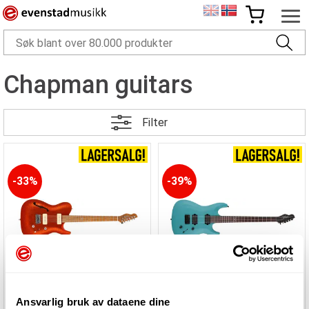
Chapman guitars
Filter
33%
39%
Chapman guitars ML3 Semi Hollow Pro Trad
Chapman guitars ML1 Baritone Pro Liquid
Ansvarlig bruk av dataene dine