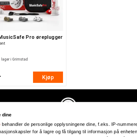
 MusicSafe Pro øreplugger
ent
 lager i Grimstad
-
Kjøp
e dine
Evenstadmusikk.no
e
behandler de personlige opplysningene dine, f.eks. IP-nummeret
Industriveien 4
sjonskapsler for å lagre og få tilgang til informasjon på enheten
4879 Grimstad