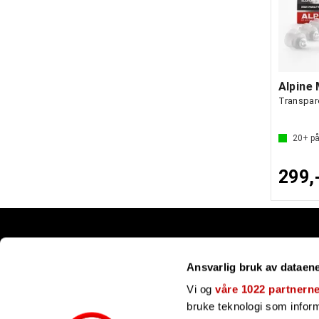
Alpine
Transpar
20+
på
299,
Snarveier
Ansvarlig bruk av dataen
Kundesenter
Gavekort
Vi og
våre 1022 partnern
Våre merker
bruke teknologi som informa
Bli forhandler