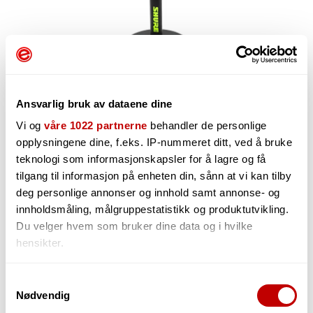
Ansvarlig bruk av dataene dine
Vi og
våre 1022 partnerne
behandler de personlige
opplysningene dine, f.eks. IP-nummeret ditt, ved å bruke
teknologi som informasjonskapsler for å lagre og få
403,-
tilgang til informasjon på enheten din, sånn at vi kan tilby
deg personlige annonser og innhold samt annonse- og
innholdsmåling, målgruppestatistikk og produktutvikling.
Du velger hvem som bruker dine data og i hvilke
-
+
hensikter.
Hvis du gir oss lov, vil vi også gjerne:
Samtykkevalg
Nødvendig
Innhente informasjon om den geografiske
beliggenheten din, som kan være nøyaktig innenfor