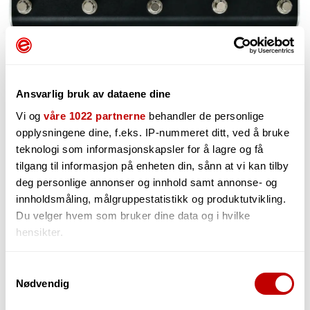
Ansvarlig bruk av dataene dine
Vi og
våre 1022 partnerne
behandler de personlige
opplysningene dine, f.eks. IP-nummeret ditt, ved å bruke
teknologi som informasjonskapsler for å lagre og få
tilgang til informasjon på enheten din, sånn at vi kan tilby
1 399,-
deg personlige annonser og innhold samt annonse- og
innholdsmåling, målgruppestatistikk og produktutvikling.
Du velger hvem som bruker dine data og i hvilke
hensikter.
-
+
Hvis du gir oss lov, vil vi også gjerne:
Samtykkevalg
Nødvendig
Innhente informasjon om den geografiske
beliggenheten din, som kan være nøyaktig innenfor