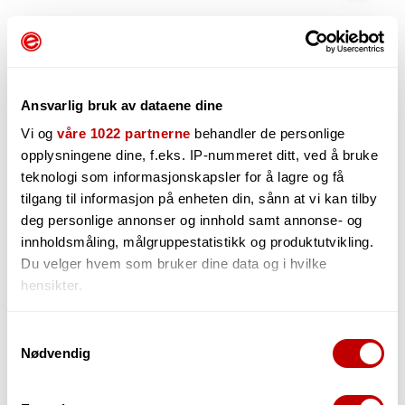
Ansvarlig bruk av dataene dine
Vi og
våre 1022 partnerne
behandler de personlige
opplysningene dine, f.eks. IP-nummeret ditt, ved å bruke
teknologi som informasjonskapsler for å lagre og få
352,-
tilgang til informasjon på enheten din, sånn at vi kan tilby
deg personlige annonser og innhold samt annonse- og
innholdsmåling, målgruppestatistikk og produktutvikling.
Du velger hvem som bruker dine data og i hvilke
-
hensikter.
+
Hvis du gir oss lov, vil vi også gjerne:
Samtykkevalg
Nødvendig
Innhente informasjon om den geografiske
beliggenheten din, som kan være nøyaktig innenfor
1
på lager i Grimstad
flere meter