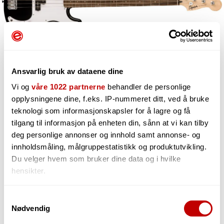
Ansvarlig bruk av dataene dine
Vi og
våre 1022 partnerne
behandler de personlige
opplysningene dine, f.eks. IP-nummeret ditt, ved å bruke
teknologi som informasjonskapsler for å lagre og få
tilgang til informasjon på enheten din, sånn at vi kan tilby
2 299,-
deg personlige annonser og innhold samt annonse- og
innholdsmåling, målgruppestatistikk og produktutvikling.
Du velger hvem som bruker dine data og i hvilke
hensikter.
-
+
Hvis du gir oss lov, vil vi også gjerne:
Samtykkevalg
Nødvendig
Innhente informasjon om den geografiske
beliggenheten din, som kan være nøyaktig innenfor