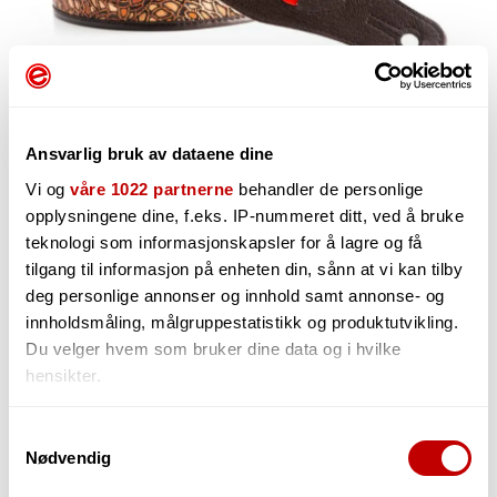
Ansvarlig bruk av dataene dine
Vi og
våre 1022 partnerne
behandler de personlige
opplysningene dine, f.eks. IP-nummeret ditt, ved å bruke
702,-
teknologi som informasjonskapsler for å lagre og få
tilgang til informasjon på enheten din, sånn at vi kan tilby
deg personlige annonser og innhold samt annonse- og
innholdsmåling, målgruppestatistikk og produktutvikling.
-
Du velger hvem som bruker dine data og i hvilke
+
hensikter.
Hvis du gir oss lov, vil vi også gjerne:
Samtykkevalg
Nødvendig
Innhente informasjon om den geografiske
Midlertidig utsolgt!
beliggenheten din, som kan være nøyaktig innenfor