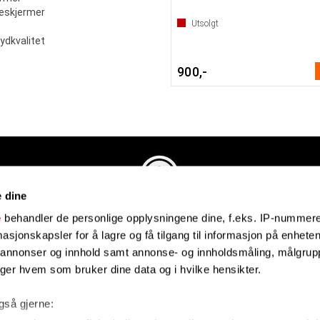
geskjermer
Utsolgt
ydkvalitet
900,-
e dine
Evenstadmusikk.no
e
behandler de personlige opplysningene dine, f.eks. IP-nummeret
Industriveien 4
sjonskapsler for å lagre og få tilgang til informasjon på enheten
4879 Grimstad
e annonser og innhold samt annonse- og innholdsmåling, målgrupp
Organisasjonsnummer: 991434461
lger hvem som bruker dine data og i hvilke hensikter.
også gjerne: