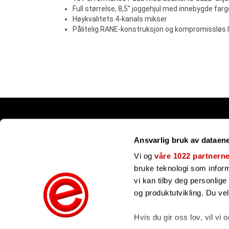
Full størrelse, 8,5" joggehjul med innebygde far
Høykvalitets 4-kanals mikser
Pålitelig RANE-konstruksjon og kompromissløs l
Snarveier
Ansvarlig bruk av dataen
Kundesenter
Gavekort
Vi og
våre 1022 partnern
Våre merker
bruke teknologi som informa
Bli forhandler
vi kan tilby deg personlig
Ofte stilte spørsmål
og produktutvikling. Du ve
Hvis du gir oss lov, vil vi 