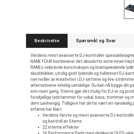
Beskrivelse
Spørsmål og Svar
Verdens mest avanserte DJ-kontroller spesialdesigne
RANE FOUR kombinerer det absolutte siste innen høy
RANEs velprøvde konstruksjon og bransjeledende lydkva
skuddsikker, utrolig godt lydende og fulldrevet DJ-kontr
nye nivåer av kreativitet i DJ-settene og live-strømm
alternativene virkelig uendelige. Du kan nå bygge din p
enn noen gang. Stems gjør det mulig for DJ-er og produ
forskjellige lydstammer for vokal, bass, trommer og me
dem uavhengig. Tidligere har dette vært en vanskelig
erfarne har klart.
Verdens første og mest avanserte DJ-kontroller 
og kontroll av Stems
22 interne effekter
16 Performance Pads med dedikerte OLED-skj