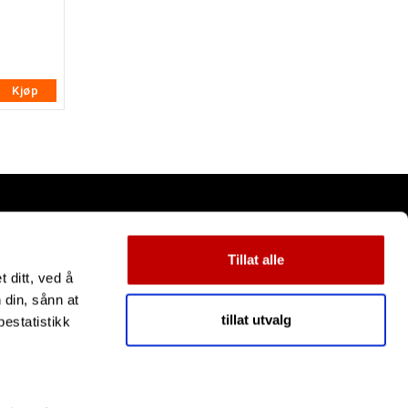
Kjøp
Tillat alle
 ditt, ved å
 din, sånn at
tillat utvalg
estatistikk