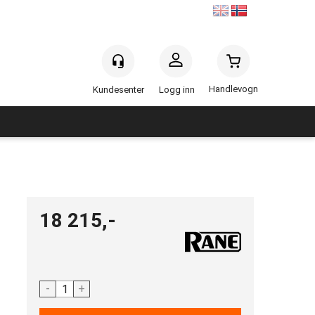
Handlevogn
Logg inn
18 215,-
-
+