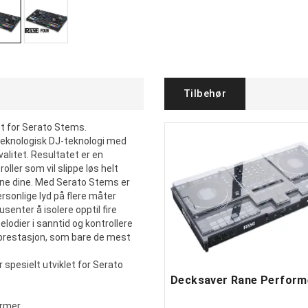
Tilbehør
t for Serato Stems.
teknologisk DJ-teknologi med
litet. Resultatet er en
oller som vil slippe løs helt
ene dine. Med Serato Stems er
ersonlige lyd på flere måter
senter å isolere opptil fire
lodier i sanntid og kontrollere
 prestasjon, som bare de mest
spesielt utviklet for Serato
ermer