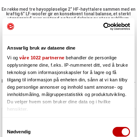
En rekke med tre høyoppløselige 2” HF-høyttalere sammen med en
kraftig 6” LF-woofer gir en konsekvent tonal balanse, et sterkt
utgangsnivå over avstand og bred dekning av store publikum.
Den toppmoderne elektronikken inkluderer en sofistikert
forforsterkerseksjon med DSP-prosessor og en kraftig 150W +
50W klasse D forsterker. Den innebygde 2 mono + 1 stereo kanals
digitale mikseren gjør det mulig å koble til to mikrofoner eller
Ansvarlig bruk av dataene dine
instrumenter og en stereospiller, hver med uavhengige
nivåkontroller. En 2-bånds EQ og en studio-grade digital REVERB
Vi og
våre 1022 partnerne
behandler de personlige
er også tilgjengelig for mikrofon/instrumentinnganger.
opplysningene dine, f.eks. IP-nummeret ditt, ved å bruke
teknologi som informasjonskapsler for å lagre og få
Den innebygde BLUETOOTH-tilkoblingen gjør det mulig å strømme
tilgang til informasjon på enheten din, sånn at vi kan tilby
lyd av høy kvalitet fra bærbare enheter uten behov for noen kabler.
deg personlige annonser og innhold samt annonse- og
innholdsmåling, målgruppestatistikk og produktutvikling.
Det innebygde Li-ion-batteriet gir opptil 10 timer kontinuerlig drift
uten strømtilkobling, for maksimal brukervennlighet.
Du velger hvem som bruker dine data og i hvilke
hensikter.
Hvis du gir oss lov, vil vi også gjerne:
Samtykkevalg
Nødvendig
Innhente informasjon om den geografiske