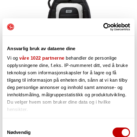
Ansvarlig bruk av dataene dine
Vi og
våre 1022 partnerne
behandler de personlige
opplysningene dine, f.eks. IP-nummeret ditt, ved å bruke
teknologi som informasjonskapsler for å lagre og få
3 899,-
tilgang til informasjon på enheten din, sånn at vi kan tilby
deg personlige annonser og innhold samt annonse- og
innholdsmåling, målgruppestatistikk og produktutvikling.
Du velger hvem som bruker dine data og i hvilke
-
+
hensikter.
Hvis du gir oss lov, vil vi også gjerne:
Samtykkevalg
Nødvendig
Innhente informasjon om den geografiske