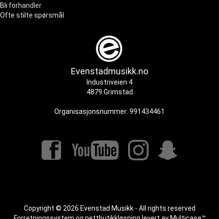
Bli forhandler
Ofte stilte spørsmål
Evenstadmusikk.no
Industriveien 4
4879 Grimstad
Organisasjonsnummer: 991434461
Copyright © 2026 Evenstad Musikk - All rights reserved
Forretningssystem
og
nettbutikkløsning
levert av
Multicase™