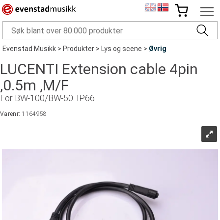
Evenstad Musikk
>
Produkter
>
Lys og scene
>
Øvrig
LUCENTI Extension cable 4pin
,0.5m ,M/F
For BW-100/BW-50. IP66
Varenr:
1164958