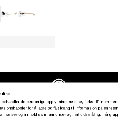
e dine
Evenstadmusikk.no
e
behandler de personlige opplysningene dine, f.eks. IP-nummeret
Industriveien 4
sjonskapsler for å lagre og få tilgang til informasjon på enheten
4879 Grimstad
e annonser og innhold samt annonse- og innholdsmåling, målgrupp