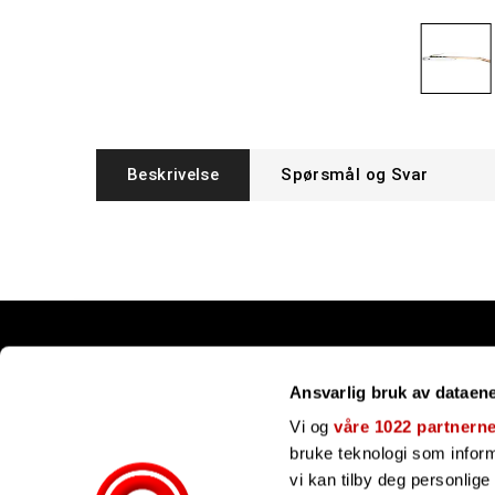
Beskrivelse
Spørsmål og Svar
Snarveier
Ansvarlig bruk av dataen
Kundesenter
Gavekort
Vi og
våre 1022 partnern
Våre merker
bruke teknologi som informa
Bli forhandler
vi kan tilby deg personlig
Ofte stilte spørsmål