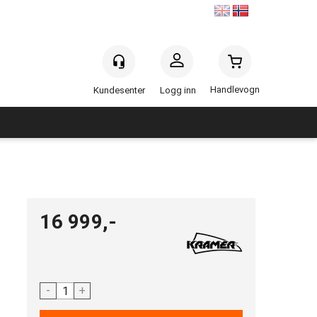
Handlevogn
Logg inn
16 999,-
-
+