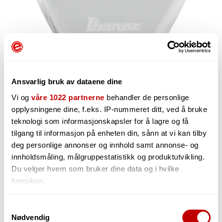
Ansvarlig bruk av dataene dine
Vi og
våre 1022 partnerne
behandler de personlige
opplysningene dine, f.eks. IP-nummeret ditt, ved å bruke
teknologi som informasjonskapsler for å lagre og få
110,-
tilgang til informasjon på enheten din, sånn at vi kan tilby
deg personlige annonser og innhold samt annonse- og
innholdsmåling, målgruppestatistikk og produktutvikling.
Du velger hvem som bruker dine data og i hvilke
hensikter.
-
+
Hvis du gir oss lov, vil vi også gjerne:
Samtykkevalg
Nødvendig
Innhente informasjon om den geografiske