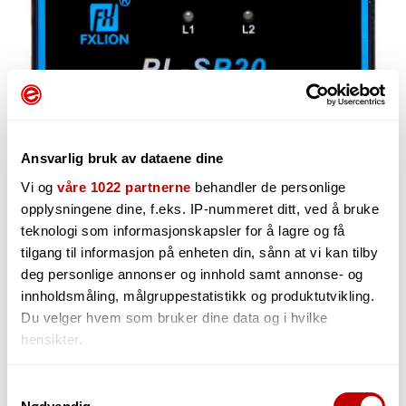
Ansvarlig bruk av dataene dine
Vi og
våre 1022 partnerne
behandler de personlige
opplysningene dine, f.eks. IP-nummeret ditt, ved å bruke
teknologi som informasjonskapsler for å lagre og få
tilgang til informasjon på enheten din, sånn at vi kan tilby
1 666,-
deg personlige annonser og innhold samt annonse- og
innholdsmåling, målgruppestatistikk og produktutvikling.
Du velger hvem som bruker dine data og i hvilke
hensikter.
-
+
Hvis du gir oss lov, vil vi også gjerne:
Samtykkevalg