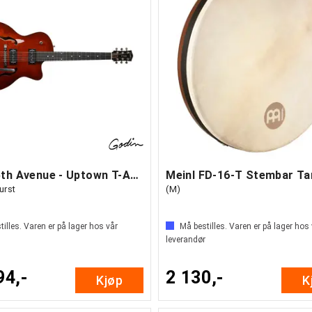
Godin 5th Avenue - Uptown T-Armond
urst
(M)
illes. Varen er på lager hos vår
Må bestilles. Varen er på lager hos
leverandør
94,-
2 130,-
Kjøp
K