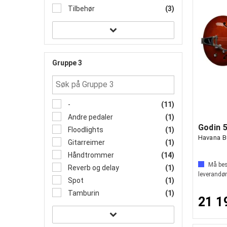
Tilbehør
(3)
Gruppe 3
-
(11)
Andre pedaler
(1)
Floodlights
(1)
Havana B
Gitarreimer
(1)
Håndtrommer
(14)
Må best
Reverb og delay
(1)
leverandør
Spot
(1)
Tamburin
(1)
21 1