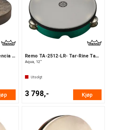
Remo HD-8722-81-014 Valencia Tar
Remo TA-2512-LR- Tar-Rine Tambourine
Aqua, 12"
Utsolgt
3 798,-
jøp
Kjøp