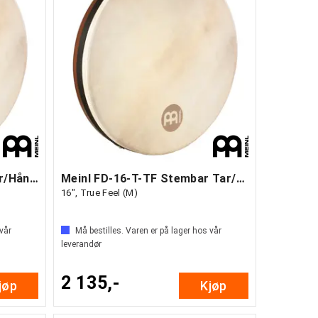
Meinl FD-16-T Stembar Tar/Håndtromme 16"
Meinl FD-16-T-TF Stembar Tar/Håndtromme
16", True Feel (M)
 vår
Må bestilles. Varen er på lager hos vår
leverandør
2 135,-
jøp
Kjøp