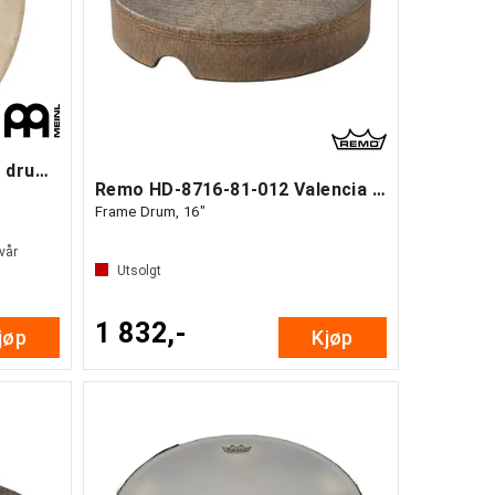
Meinl AE-FD18T Tar Frame drum 18"
Remo HD-8716-81-012 Valencia Tar
Frame Drum, 16"
 vår
Utsolgt
1 832,-
jøp
Kjøp