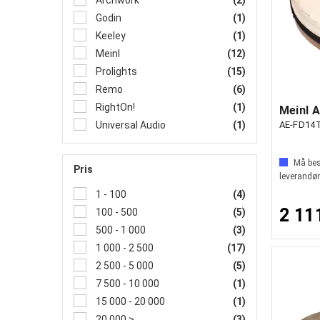
Archwork
(2)
Godin
(1)
Keeley
(1)
Meinl
(12)
Prolights
(15)
Remo
(6)
RightOn!
(1)
AE-FD14
Universal Audio
(1)
Må best
Pris
leverandør
1 - 100
(4)
2 11
100 - 500
(5)
500 - 1 000
(3)
1 000 - 2 500
(17)
2 500 - 5 000
(5)
7 500 - 10 000
(1)
15 000 - 20 000
(1)
20 000 >
(3)