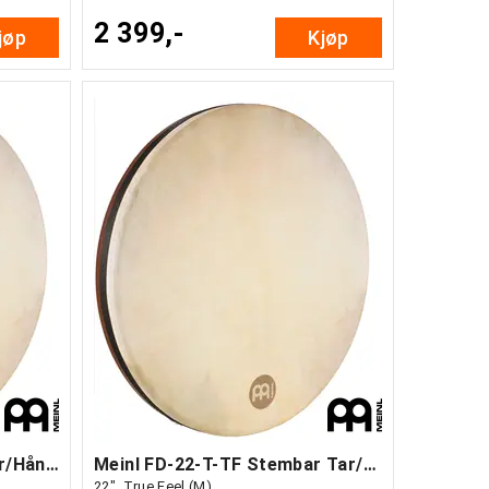
2 399,-
jøp
Kjøp
Meinl FD-22-T Stembar Tar/Håndtromme 22"
Meinl FD-22-T-TF Stembar Tar/Håndtromme
22", True Feel (M)