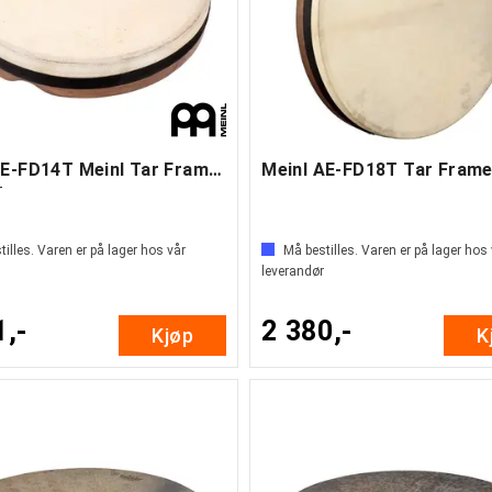
Meinl AE-FD14T Meinl Tar Frame drum 14
T
illes. Varen er på lager hos vår
Må bestilles. Varen er på lager hos
leverandør
1,-
2 380,-
Kjøp
K