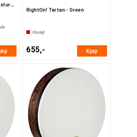
Remo Accs. HK-8501-00 Texture Targets
RightOn! Tartan - Green
 vår
Utsolgt
655,-
jøp
Kjøp