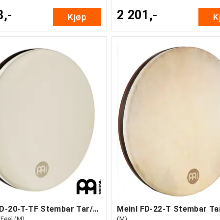
8,-
2 201,-
Kjøp
K
Meinl FD-20-T-TF Stembar Tar/Håndtromme
 Feel (M)
(M)