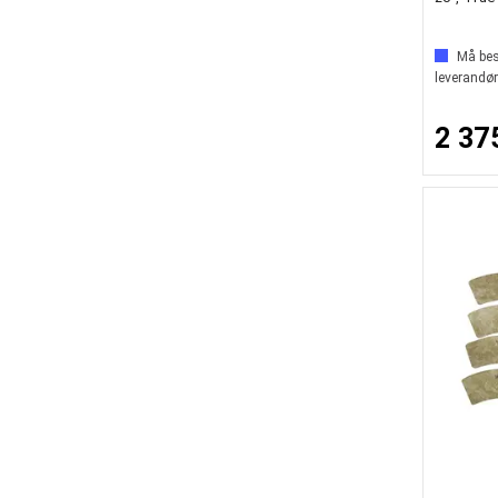
Må best
leverandør
2 37