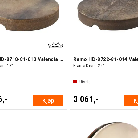
Remo HD-8718-81-013 Valencia Tar
um, 18"
Frame Drum, 22"
t
Utsolgt
6,-
3 061,-
Kjøp
K