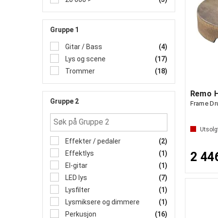
Gruppe 1
Gitar / Bass
(4)
Lys og scene
(17)
Trommer
(18)
Gruppe 2
Frame Dr
Utsolg
Effekter / pedaler
(2)
Effektlys
(1)
2 44
El-gitar
(1)
LED lys
(7)
Lysfilter
(1)
Lysmiksere og dimmere
(1)
Perkusjon
(16)