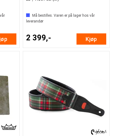
 vår
Må bestilles. Varen er på lager hos vår
leverandør
2 399,-
jøp
Kjøp