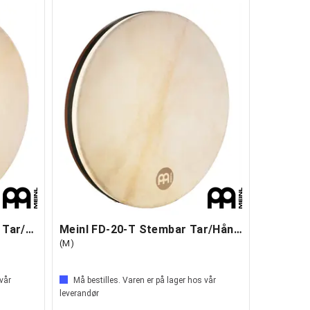
Meinl FD-18-T-TF Stembar Tar/Håndtromme
Meinl FD-20-T Stembar Tar/Håndtromme 20"
(M)
 vår
Må bestilles. Varen er på lager hos vår
leverandør