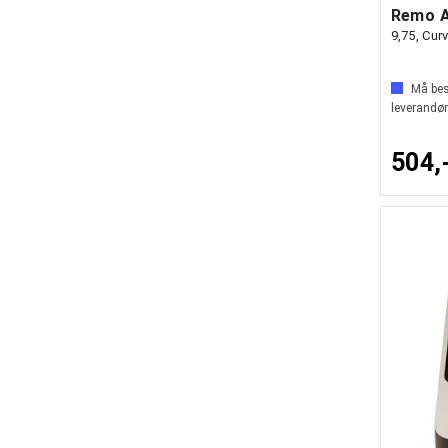
9,75, Cur
Må best
leverandør
504,