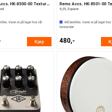
Remo Accs. HK-8500-00 Texture Targets
ved
9,25, Square
illes. Varen er på lager hos vår
Må bestilles. Varen er på lager hos
leverandør
-
480,-
Kjøp
K