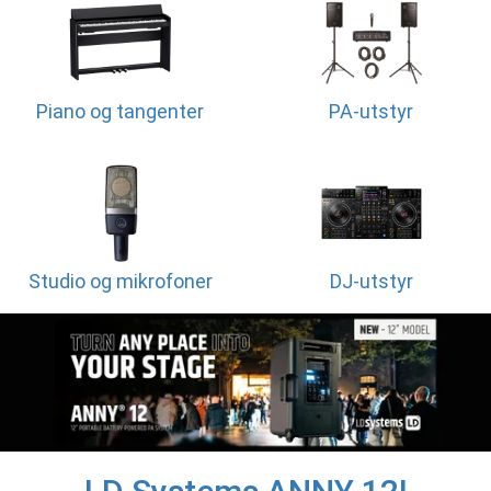
Piano og tangenter
PA-utstyr
Studio og mikrofoner
DJ-utstyr