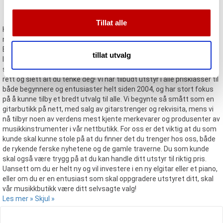
musikkbutikk på nett
mediefunksjoner og for å analysere trafikken vår. Vi deler
dessuten informasjon om hvordan du bruker nettstedet
Tillat alle
vårt, med partnerne våre innen sosiale medier,
Har du den samme lidenskapen for musikkinstrumenter og
annonsering og analysearbeid, som kan kombinere den
musikkutstyr som vi har, så har du kommet til helt riktig sted! Vi hos
Evenstad Musikk tilbyr et stort og variert utvalg av musikk- og
med annen informasjon du har gjort tilgjengelig for dem,
tillat utvalg
lydutstyr på nett. Hos oss finner du alt fra gitarer, forsterkere og
eller som de har samlet inn gjennom din bruk av
strenger, til pianoer, trommesett, mikrofoner og akustikkløsninger –
tjenestene deres.
rett og slett alt du tenke deg! Vi har tilbudt utstyr i alle prisklasser til
både begynnere og entusiaster helt siden 2004, og har stort fokus
på å kunne tilby et bredt utvalg til alle. Vi begynte så smått som en
gitarbutikk på nett, med salg av gitarstrenger og rekvisita, mens vi
nå tilbyr noen av verdens mest kjente merkevarer og produsenter av
musikkinstrumenter i vår nettbutikk. For oss er det viktig at du som
kunde skal kunne stole på at du finner det du trenger hos oss, både
de rykende ferske nyhetene og de gamle traverne. Du som kunde
skal også være trygg på at du kan handle ditt utstyr til riktig pris.
Uansett om du er helt ny og vil investere i en ny elgitar eller et piano,
eller om du er en entusiast som skal oppgradere utstyret ditt, skal
vår musikkbutikk være ditt selvsagte valg!
Les mer »
Skjul »