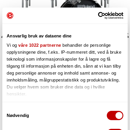
Ansvarlig bruk av dataene dine
Vi og
våre 1022 partnerne
behandler de personlige
opplysningene dine, f.eks. IP-nummeret ditt, ved å bruke
teknologi som informasjonskapsler for å lagre og få
tilgang til informasjon på enheten din, sånn at vi kan tilby
38 862,-
deg personlige annonser og innhold samt annonse- og
innholdsmåling, målgruppestatistikk og produktutvikling.
Du velger hvem som bruker dine data og i hvilke
hensikter.
-
+
Hvis du gir oss lov, vil vi også gjerne:
Samtykkevalg
Nødvendig
Innhente informasjon om den geografiske
beliggenheten din, som kan være nøyaktig innenfor
flere meter