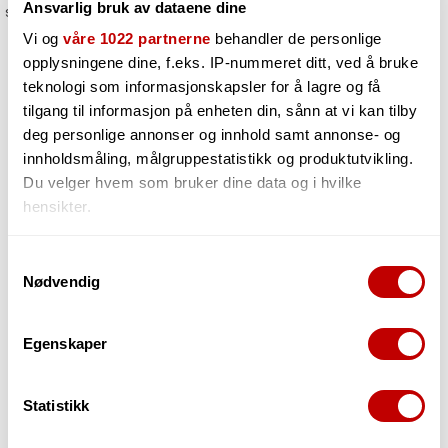
Ansvarlig bruk av dataene dine
spørsmål!
Vi og
våre 1022 partnerne
behandler de personlige
opplysningene dine, f.eks. IP-nummeret ditt, ved å bruke
teknologi som informasjonskapsler for å lagre og få
tilgang til informasjon på enheten din, sånn at vi kan tilby
deg personlige annonser og innhold samt annonse- og
innholdsmåling, målgruppestatistikk og produktutvikling.
Du velger hvem som bruker dine data og i hvilke
Mobile/tablet
Streaming mixer
hensikter.
Hvis du gir oss lov, vil vi også gjerne:
Samtykkevalg
Nødvendig
Innhente informasjon om den geografiske
beliggenheten din, som kan være nøyaktig innenfor
flere meter
Portable mixers
Egenskaper
Field recorder
Identifisere enheten din ved å aktivt skanne den
ENG/EFP
for bestemte karakteristikker (fingeravtrykk)
Statistikk
Under
mer info
kan du lese om hvordan dine personlige
data behandles og hvordan du kan velge hvordan de skal