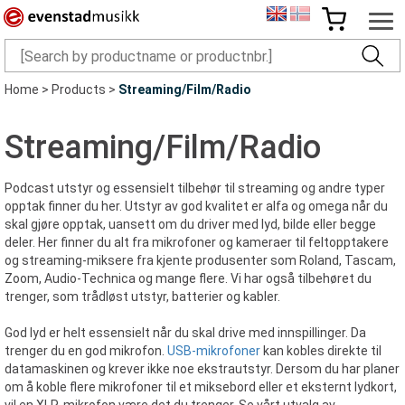
Home
>
Products
>
Streaming/Film/Radio
Streaming/Film/Radio
Podcast utstyr og essensielt tilbehør til streaming og andre typer
opptak finner du her. Utstyr av god kvalitet er alfa og omega når du
skal gjøre opptak, uansett om du driver med lyd, bilde eller begge
deler. Her finner du alt fra mikrofoner og kameraer til feltopptakere
og streaming-miksere fra kjente produsenter som Roland, Tascam,
Zoom, Audio-Technica og mange flere. Vi har også tilbehøret du
trenger, som trådløst utstyr, batterier og kabler.
God lyd er helt essensielt når du skal drive med innspillinger. Da
trenger du en god mikrofon.
USB-mikrofoner
kan kobles direkte til
datamaskinen og krever ikke noe ekstrautstyr. Dersom du har planer
om å koble flere mikrofoner til et miksebord eller et eksternt lydkort,