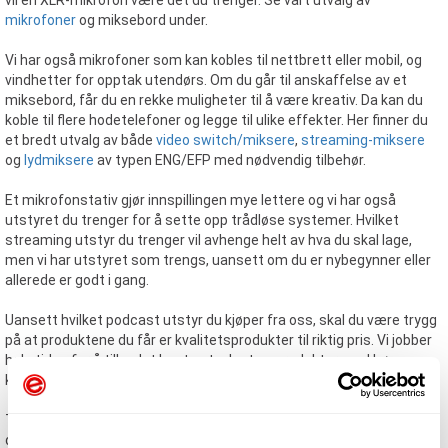
vil en XLR-mikrofon være det du trenger. Se vårt utvalg av
mikrofoner
og miksebord under.
Vi har også mikrofoner som kan kobles til nettbrett eller mobil, og
vindhetter for opptak utendørs. Om du går til anskaffelse av et
miksebord, får du en rekke muligheter til å være kreativ. Da kan du
koble til flere hodetelefoner og legge til ulike effekter. Her finner du
et bredt utvalg av både
video switch/miksere
,
streaming-miksere
og
lydmiksere
av typen ENG/EFP med nødvendig tilbehør.
Et mikrofonstativ gjør innspillingen mye lettere og vi har også
utstyret du trenger for å sette opp trådløse systemer. Hvilket
streaming utstyr du trenger vil avhenge helt av hva du skal lage,
men vi har utstyret som trengs, uansett om du er nybegynner eller
allerede er godt i gang.
Uansett hvilket podcast utstyr du kjøper fra oss, skal du være trygg
på at produktene du får er kvalitetsprodukter til riktig pris. Vi jobber
hele tiden for å tilby det beste utvalget av produkter med høy
kvalitet.
Ta en kikk på vårt utvalg av podcast utstyr og finn det du trenger til
dine innspillinger. Ta gjerne
kontakt
med oss dersom du har