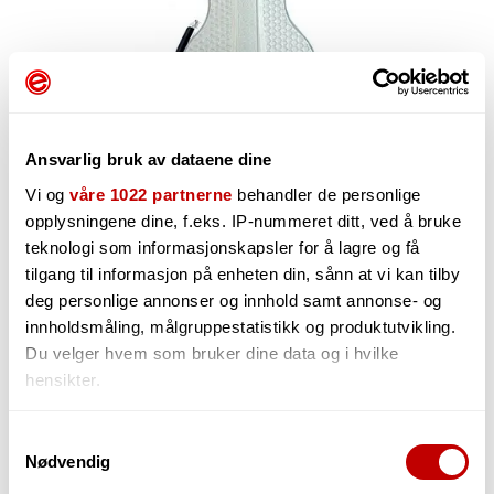
Ansvarlig bruk av dataene dine
Vi og
våre 1022 partnerne
behandler de personlige
opplysningene dine, f.eks. IP-nummeret ditt, ved å bruke
teknologi som informasjonskapsler for å lagre og få
tilgang til informasjon på enheten din, sånn at vi kan tilby
deg personlige annonser og innhold samt annonse- og
2 669,-
innholdsmåling, målgruppestatistikk og produktutvikling.
Du velger hvem som bruker dine data og i hvilke
hensikter.
-
+
Hvis du gir oss lov, vil vi også gjerne:
Samtykkevalg
Nødvendig
Innhente informasjon om den geografiske
beliggenheten din, som kan være nøyaktig innenfor