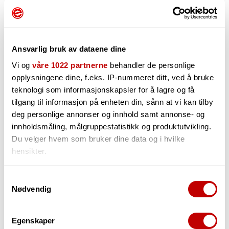
Ansvarlig bruk av dataene dine
Vi og
våre 1022 partnerne
behandler de personlige
opplysningene dine, f.eks. IP-nummeret ditt, ved å bruke
teknologi som informasjonskapsler for å lagre og få
tilgang til informasjon på enheten din, sånn at vi kan tilby
deg personlige annonser og innhold samt annonse- og
3 999,-
innholdsmåling, målgruppestatistikk og produktutvikling.
Du velger hvem som bruker dine data og i hvilke
hensikter.
-
+
Hvis du gir oss lov, vil vi også gjerne:
Samtykkevalg
Nødvendig
Innhente informasjon om den geografiske
beliggenheten din, som kan være nøyaktig innenfor
flere meter
Egenskaper
Identifisere enheten din ved å aktivt skanne den