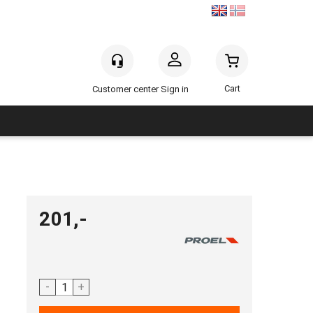
Sign in
201,-
-
+