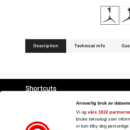
Description
Technical info
Cus
Shortcuts
Customer center
Ansvarlig bruk av dataen
Giftcards
Our brands
Vi og
våre 1022 partnern
bruke teknologi som informa
vi kan tilby deg personlig