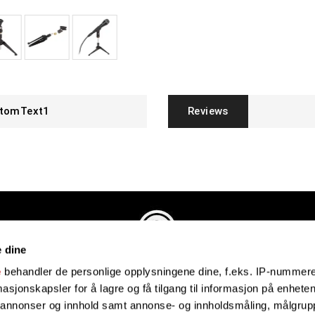
tomText1
Reviews
e dine
Evenstadmusikk.no
e
behandler de personlige opplysningene dine, f.eks. IP-nummeret
Industriveien 4
sjonskapsler for å lagre og få tilgang til informasjon på enheten
4879 Grimstad
e annonser og innhold samt annonse- og innholdsmåling, målgrupp