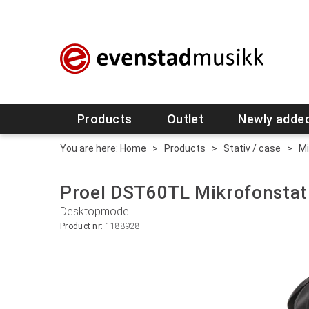
Products
Outlet
Newly adde
You are here:
Home
>
Products
>
Stativ / case
>
Mi
Proel DST60TL Mikrofonstat
Desktopmodell
Product nr:
1188928