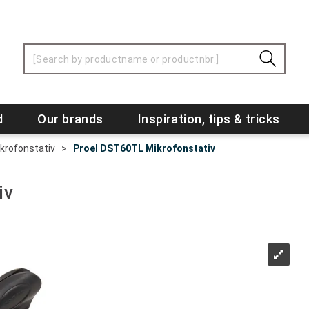
d
Our brands
Inspiration, tips & tricks
krofonstativ
>
Proel DST60TL Mikrofonstativ
iv