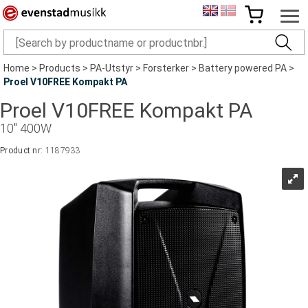
Home
>
Products
>
PA-Utstyr
>
Forsterker
>
Battery powered PA
>
Proel V10FREE Kompakt PA
Proel V10FREE Kompakt PA
10" 400W
Product nr:
1187933