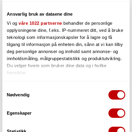
1
in stock in Grimstad
Shipped within 24 hours (Mon-Fri)
Ansvarlig bruk av dataene dine
Vi og
våre 1022 partnerne
behandler de personlige
opplysningene dine, f.eks. IP-nummeret ditt, ved å bruke
teknologi som informasjonskapsler for å lagre og få
tilgang til informasjon på enheten din, sånn at vi kan tilby
deg personlige annonser og innhold samt annonse- og
Description
CustomText1
innholdsmåling, målgruppestatistikk og produktutvikling.
Du velger hvem som bruker dine data og i hvilke
hensikter.
Accessories
Reviews
Hvis du gir oss lov, vil vi også gjerne:
Samtykkevalg
Nødvendig
Innhente informasjon om den geografiske
beliggenheten din, som kan være nøyaktig innenfor
flere meter
Egenskaper
Identifisere enheten din ved å aktivt skanne den
for bestemte karakteristikker (fingeravtrykk)
Statistikk
Under
mer info
kan du lese om hvordan dine personlige