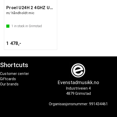
Proel U24H 2 4GHZ USB Trådløst system
m/ håndholdt mic
1
in stock in Grimstad
1 478,-
Shortcuts
Customer center
Giftcards
Evenstadmusikk.no
Our brands
Industriveien 4
4879 Grimstad
Organisasjonsnummer: 991434461