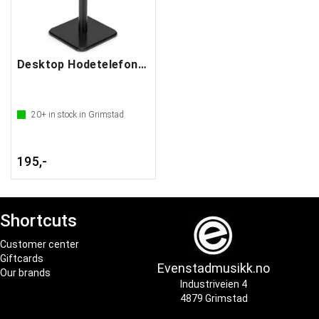
Desktop Hodetelefonstativ
20+
in stock in Grimstad
195,-
Shortcuts
Customer center
Giftcards
Evenstadmusikk.no
Our brands
Industriveien 4
4879 Grimstad