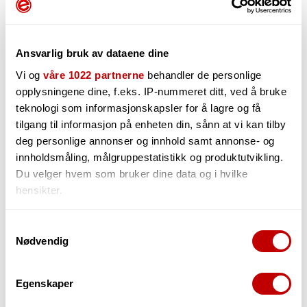
Temporarily out of stock
Send an email to
post@evenstadmusikk.no
for delivery time
Ansvarlig bruk av dataene dine
Vi og
våre 1022 partnerne
behandler de personlige
Notify me
opplysningene dine, f.eks. IP-nummeret ditt, ved å bruke
teknologi som informasjonskapsler for å lagre og få
tilgang til informasjon på enheten din, sånn at vi kan tilby
deg personlige annonser og innhold samt annonse- og
innholdsmåling, målgruppestatistikk og produktutvikling.
Du velger hvem som bruker dine data og i hvilke
Description
CustomText1
hensikter.
Hvis du gir oss lov, vil vi også gjerne:
Samtykkevalg
Alternatives
Nødvendig
Innhente informasjon om den geografiske
beliggenheten din, som kan være nøyaktig innenfor
flere meter
Egenskaper
Identifisere enheten din ved å aktivt skanne den