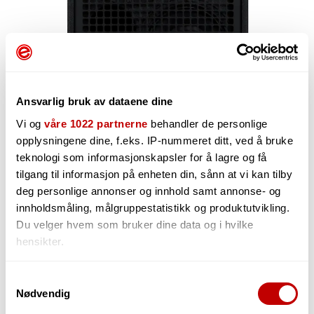
Ansvarlig bruk av dataene dine
Vi og
våre 1022 partnerne
behandler de personlige
opplysningene dine, f.eks. IP-nummeret ditt, ved å bruke
teknologi som informasjonskapsler for å lagre og få
tilgang til informasjon på enheten din, sånn at vi kan tilby
27 170,-
deg personlige annonser og innhold samt annonse- og
innholdsmåling, målgruppestatistikk og produktutvikling.
Du velger hvem som bruker dine data og i hvilke
hensikter.
-
+
Hvis du gir oss lov, vil vi også gjerne:
Samtykkevalg
Nødvendig
Innhente informasjon om den geografiske
beliggenheten din, som kan være nøyaktig innenfor