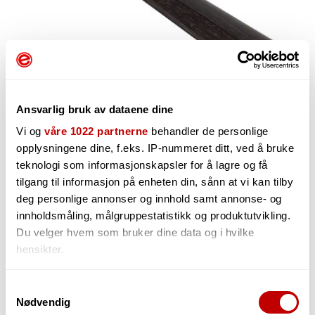
Ansvarlig bruk av dataene dine
Vi og
våre 1022 partnerne
behandler de personlige
opplysningene dine, f.eks. IP-nummeret ditt, ved å bruke
teknologi som informasjonskapsler for å lagre og få
2 139,-
tilgang til informasjon på enheten din, sånn at vi kan tilby
deg personlige annonser og innhold samt annonse- og
innholdsmåling, målgruppestatistikk og produktutvikling.
Du velger hvem som bruker dine data og i hvilke
-
+
hensikter.
Hvis du gir oss lov, vil vi også gjerne:
Samtykkevalg
Nødvendig
Innhente informasjon om den geografiske