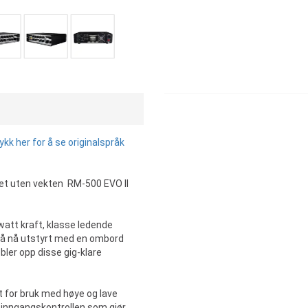
k her for å se originalspråk
et uten vekten RM-500 EVO II
 watt kraft, klasse ledende
gså nå utstyrt med en ombord
bler opp disse gig-klare
t for bruk med høye og lave
l inngangskontrollen som gjør