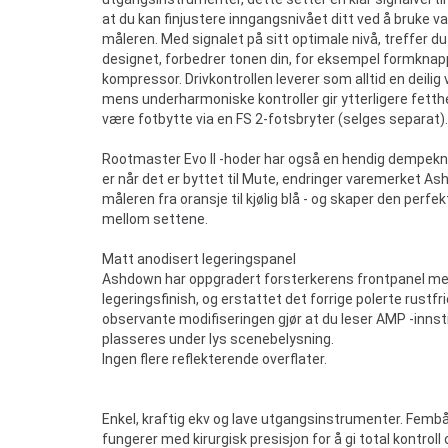
at du kan finjustere inngangsnivået ditt ved å bruke
måleren. Med signalet på sitt optimale nivå, treffer d
designet, forbedrer tonen din, for eksempel formkna
kompressor. Drivkontrollen leverer som alltid en deilig 
mens underharmoniske kontroller gir ytterligere fetthe
være fotbytte via en FS 2-fotsbryter (selges separat).
Rootmaster Evo II -hoder har også en hendig dempekna
er når det er byttet til Mute, endringer varemerket A
måleren fra oransje til kjølig blå - og skaper den per
mellom settene.
Matt anodisert legeringspanel
Ashdown har oppgradert forsterkerens frontpanel me
legeringsfinish, og erstattet det forrige polerte rustf
observante modifiseringen gjør at du leser AMP -innsti
plasseres under lys scenebelysning.
Ingen flere reflekterende overflater.
Enkel, kraftig ekv og lave utgangsinstrumenter. Femb
fungerer med kirurgisk presisjon for å gi total kontroll