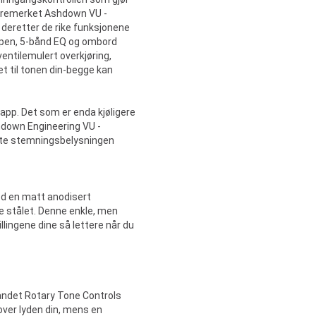
 varemerket Ashdown VU -
u deretter de rike funksjonene
ppen, 5-bånd EQ og ombord
ventilemulert overkjøring,
t til tonen din-begge kan
pp. Det som er enda kjøligere
shdown Engineering VU -
fekte stemningsbelysningen
d en matt anodisert
rie stålet. Denne enkle, men
llingene dine så lettere når du
åndet Rotary Tone Controls
 over lyden din, mens en