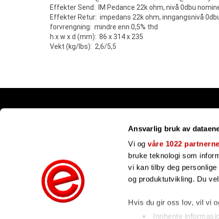
Effekter Send: IM Pedance 22k ohm, nivå 0dbu nomine
Effekter Retur: impedans 22k ohm, inngangsnivå 0dbu
forvrengning: mindre enn 0,5% thd
h x w x d (mm): 86 x 314 x 235
Vekt (kg/lbs): 2,6/5,5
Snarveier
Ansvarlig bruk av dataen
Kundesenter
Gavekort
Vi og
våre 1022 partnern
Våre merker
bruke teknologi som informa
Bli forhandler
vi kan tilby deg personlig
Ofte stilte spørsmål
og produktutvikling. Du ve
Hvis du gir oss lov, vil vi 
Innhente informasj