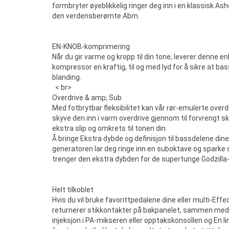
formbryter øyeblikkelig ringer deg inn i en klassisk Ash
den verdensberømte Abm.
EN-KNOB-komprimering
Når du gir varme og kropp til din tone, leverer denne en
kompressor en kraftig, til og med lyd for å sikre at bass
blanding.
< br>
Overdrive & amp; Sub
Med fotbrytbar fleksibilitet kan vår rør-emulerte over
skyve den inn i varm overdrive gjennom til forvrengt ski
ekstra slip og omkrets til tonen din.
Å bringe Ekstra dybde og definisjon til bassdelene di
generatoren lar deg ringe inn en suboktave og sparke d
trenger den ekstra dybden for de supertunge Godzilla
Helt tilkoblet
Hvis du vil bruke favorittpedalene dine eller multi-Effe
returnerer stikkontakter på bakpanelet, sammen med 
injeksjon i PA-mikseren eller opptakskonsollen og En l