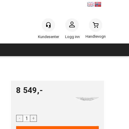
Handlevogn
Logg inn
8 549,-
-
+