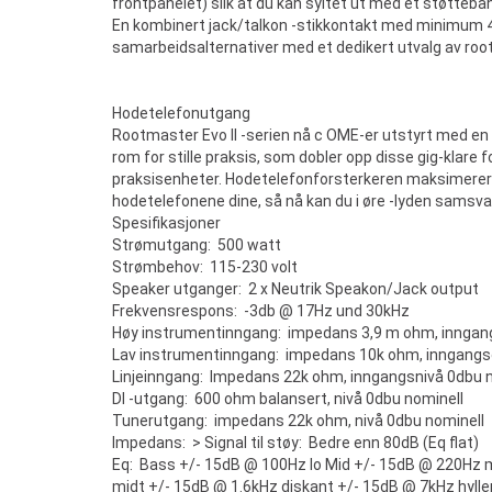
frontpanelet) slik at du kan syltet ut med et støtteban
En kombinert jack/talkon -stikkontakt med minimum 4 
samarbeidsalternativer med et dedikert utvalg av roo
Hodetelefonutgang
Rootmaster Evo II -serien nå c OME-er utstyrt med en 
rom for stille praksis, som dobler opp disse gig-klare
praksisenheter. Hodetelefonforsterkeren maksimerer de
hodetelefonene dine, så nå kan du i øre -lyden samsva
Spesifikasjoner
Strømutgang: 500 watt
Strømbehov: 115-230 volt
Speaker utganger: 2 x Neutrik Speakon/Jack output
Frekvensrespons: -3db @ 17Hz und 30kHz
Høy instrumentinngang: impedans 3,9 m ohm, inng
Lav instrumentinngang: impedans 10k ohm, inngang
Linjeinngang: Impedans 22k ohm, inngangsnivå 0dbu 
DI -utgang: 600 ohm balansert, nivå 0dbu nominell
Tunerutgang: impedans 22k ohm, nivå 0dbu nominell
Impedans: > Signal til støy: Bedre enn 80dB (Eq flat)
Eq: Bass +/- 15dB @ 100Hz lo Mid +/- 15dB @ 220Hz 
midt +/- 15dB @ 1.6kHz diskant +/- 15dB @ 7kHz hylle