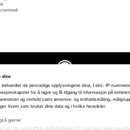
ll
 nominell
e dine
Evenstadmusikk.no
e
behandler de personlige opplysningene dine, f.eks. IP-nummeret
Industriveien 4
sjonskapsler for å lagre og få tilgang til informasjon på enheten
4879 Grimstad
e annonser og innhold samt annonse- og innholdsmåling, målgrupp
Organisasjonsnummer: 991434461
lger hvem som bruker dine data og i hvilke hensikter.
også gjerne:
on om den geografiske beliggenheten din, som kan være nøyakti