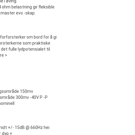
e i øving.
ohm belastning gir fleksible
tmaster evo -skap.
forforsterker om bord for å gi
 forsterkerne som praktiske
t fulle lydpotensialet til
re >
angsområde 150mv
sområde 300mv -40V P -P
nominell
midt +/- 15dB @ 660Hz hei
r dyp +