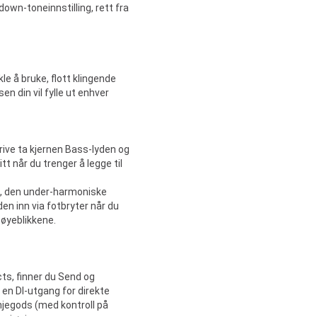
down-toneinnstilling, rett fra
kle å bruke, flott klingende
en din vil fylle ut enhver
drive ta kjernen Bass-lyden og
tt når du trenger å legge til
ne, den under-harmoniske
en inn via fotbryter når du
-øyeblikkene.
cts, finner du Send og
en DI-utgang for direkte
injegods (med kontroll på