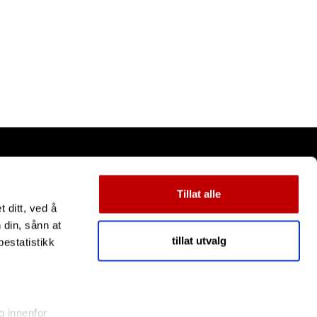
Tillat alle
 ditt, ved å
 din, sånn at
tillat utvalg
estatistikk
g innenfor