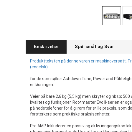
Beskrivelse
Spørsmål og Svar
Produktteksten på denne varen er maskinoversatt. Tryk
(engelsk).
for de som søker Ashdown Tone, Power and Påliteligh
er løsningen.
Veier på bare 2,6 kg (5,5 kg) men skryter og nbsp; 500
kvalitet og funksjoner. Rootmaster Evo II-serien er o
på hodetelefoner for å gi rom for stille praksis, som do
forsterkere som praktiske praksisenheter.
Pre AMP Inkluderer en passiv og aktiv inngangskontak
utgangsinstrumenter, dette setter en klar signalvei ti