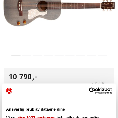
10 790,-
-
+
Ansvarlig bruk av dataene dine
Vi og
våre 1022 partnerne
behandler de personlige