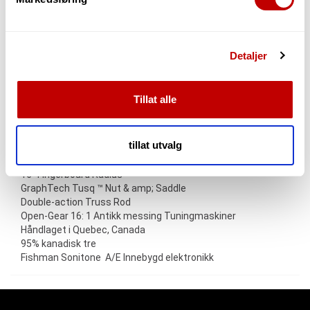
samtykke fra erklæringen om informasjonskapsler.
åpne akkorder, lover Roadhouse utmerket spillbarhet med
en vintage stemning. Den leveres med Fishman Sonitone-
pickupen med lydhullsmontert volum og tonekontroller.
Vi bruker informasjonskapsler for å gi innhold og
Funksjoner:
Detaljer
annonser et personlig preg, for å levere sosiale
Wild Cherry Back & amp; Sider (3-lags fast laminering)
mediefunksjoner og for å analysere trafikken vår. Vi deler
Velg trykk testet fast sedertre topp (bourbon burst eller
dessuten informasjon om hvordan du bruker nettstedet
falmet svart)
Tillat alle
Velg trykk testet solid gran topp (Tennessee rød)
vårt, med partnerne våre innen sosiale medier,
Silver Leaf Maple Neck
annonsering og analysearbeid, som kan kombinere den
Palkewood Fingerboard & amp> ; Bridge
med annen informasjon du har gjort tilgjengelig for dem,
tillat utvalg
1.72 "mutterbredde
eller som de har samlet inn gjennom din bruk av
24.84" skala
tjenestene deres.
16 ”Fingerboard Radius
GraphTech Tusq ™ Nut & amp; Saddle
Double-action Truss Rod
Open-Gear 16: 1 Antikk messing Tuningmaskiner
Håndlaget i Quebec, Canada
95% kanadisk tre
Fishman Sonitone A/E Innebygd elektronikk