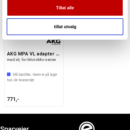
dessuten informasjon om hvordan du bruker nettstedet
Tillat alle
vårt, med partnerne våre innen sosiale medier,
annonsering og analysearbeid, som kan kombinere den
med annen informasjon du har gjort tilgjengelig for dem,
tillat utvalg
eller som de har samlet inn gjennom din bruk av
tjenestene deres.
AKG MPA VL adapter for fantommatning
med xlr, for MicroMic-serien
Må bestilles. Varen er på lager
hos vår leverandør
771,-
Snarveier