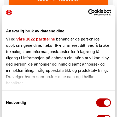
1
på lager i Grimstad
Kan sendes innen 24 timer (man-fre)
Ansvarlig bruk av dataene dine
Vi og
våre 1022 partnerne
behandler de personlige
opplysningene dine, f.eks. IP-nummeret ditt, ved å bruke
teknologi som informasjonskapsler for å lagre og få
tilgang til informasjon på enheten din, sånn at vi kan tilby
Beskrivelse
Spørsmål og Svar
deg personlige annonser og innhold samt annonse- og
innholdsmåling, målgruppestatistikk og produktutvikling.
Et enkelt og vellydende system, der både sender og
Du velger hvem som bruker dine data og i hvilke
mottaker er batteridrevet.
hensikter.
XVIVE U2 har full frekvensoverføring (20-20kHz) og har en
forsinkelse på bare 6 ms. Systemet opererer på 2,4GHz, har
Hvis du gir oss lov, vil vi også gjerne:
Samtykkevalg
en rekkevidde på inntil 30 meter med fri sikt. Systemet er
Nødvendig
Innhente informasjon om den geografiske
laget for fire valgbare kanaler. Brukstiden er på opptil 5 timer
på en enkelt opplading (li-ion batteri). Det tar ca. 1 time å
beliggenheten din, som kan være nøyaktig innenfor
lade opp batteriet. Takket være det kompakte designet vil
flere meter