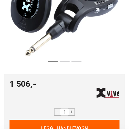
1 506,-
-
+