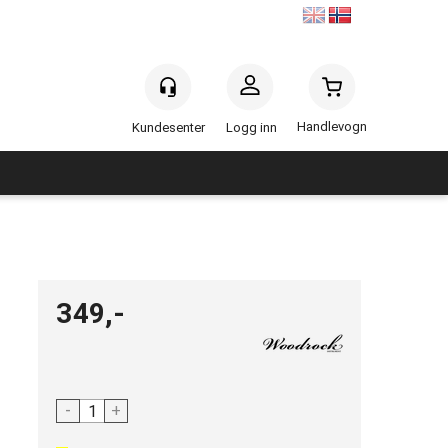
Handlevogn
Logg inn
349,-
-
+