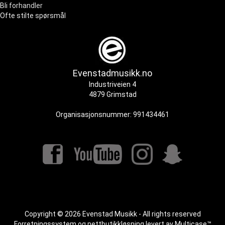
Bli forhandler
Ofte stilte spørsmål
Evenstadmusikk.no
Industriveien 4
4879 Grimstad
Organisasjonsnummer: 991434461
Copyright © 2026 Evenstad Musikk - All rights reserved
Forretningssystem
og
nettbutikkløsning
levert av
Multicase™