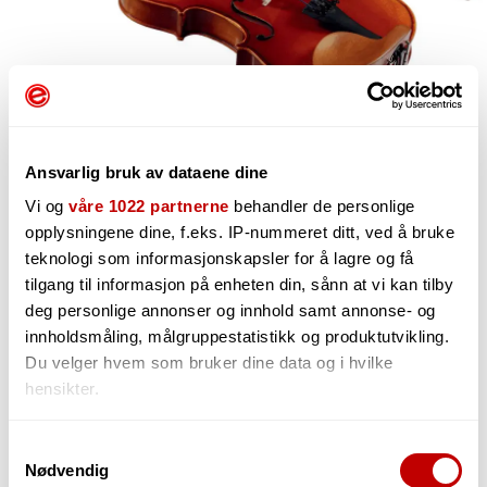
Ansvarlig bruk av dataene dine
Vi og
våre 1022 partnerne
behandler de personlige
opplysningene dine, f.eks. IP-nummeret ditt, ved å bruke
teknologi som informasjonskapsler for å lagre og få
7 249,-
tilgang til informasjon på enheten din, sånn at vi kan tilby
deg personlige annonser og innhold samt annonse- og
innholdsmåling, målgruppestatistikk og produktutvikling.
Du velger hvem som bruker dine data og i hvilke
-
+
hensikter.
Hvis du gir oss lov, vil vi også gjerne:
Samtykkevalg
Nødvendig
Innhente informasjon om den geografiske