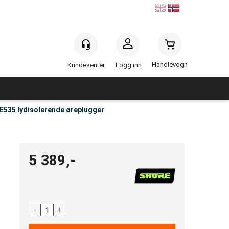
Handlevogn
Logg inn
E535 lydisolerende øreplugger
5 389,-
-
+