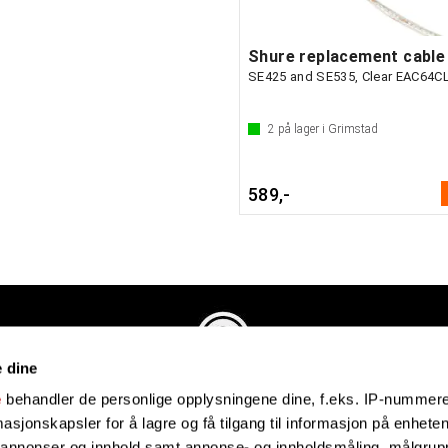
SE425 and SE535, Clear EAC64C
2
på lager i Grimstad
589,-
e dine
Evenstadmusikk.no
e
behandler de personlige opplysningene dine, f.eks. IP-nummeret
Industriveien 4
sjonskapsler for å lagre og få tilgang til informasjon på enheten
4879 Grimstad
e annonser og innhold samt annonse- og innholdsmåling, målgrupp