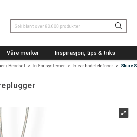
Våre merker
Inspirasjon, tips & triks
ner / Headset
>
In-Ear systemer
>
In-ear hodetelefoner
>
Shure S
replugger