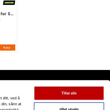
Shure replacement cable for SE215, SE315
L
Kjøp
Tillat alle
 ditt, ved å
 din, sånn at
tillat utvalg
estatistikk