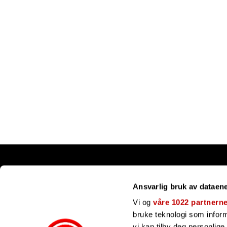
Snarveier
Ansvarlig bruk av dataen
Kundesenter
Gavekort
Vi og
våre 1022 partnern
Våre merker
bruke teknologi som informa
Bli forhandler
vi kan tilby deg personlig