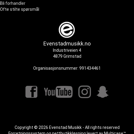
Bli forhandler
Ofte stilte spørsmål
Evenstadmusikk.no
Industriveien 4
4879 Grimstad
Organisasjonsnummer: 991434461
Copyright © 2026 Evenstad Musikk - All rights reserved
Forretningssystem
og
nettbutikkløsning
levert av
Multicase™