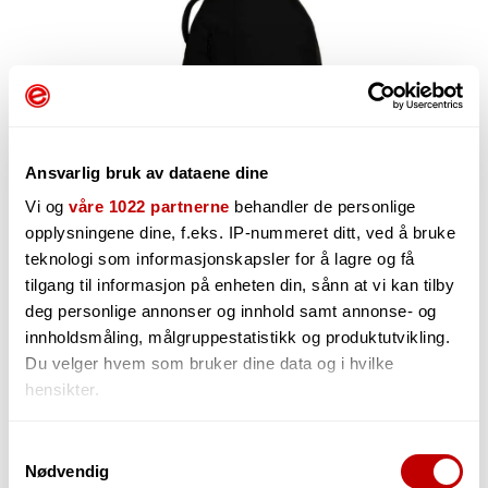
Ansvarlig bruk av dataene dine
Vi og
våre 1022 partnerne
behandler de personlige
opplysningene dine, f.eks. IP-nummeret ditt, ved å bruke
teknologi som informasjonskapsler for å lagre og få
519,-
tilgang til informasjon på enheten din, sånn at vi kan tilby
deg personlige annonser og innhold samt annonse- og
innholdsmåling, målgruppestatistikk og produktutvikling.
Du velger hvem som bruker dine data og i hvilke
-
+
hensikter.
Hvis du gir oss lov, vil vi også gjerne:
Samtykkevalg
Nødvendig
Innhente informasjon om den geografiske