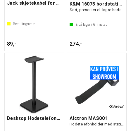
Jack skjøtekabel for hodetelefon 3m
K&M 16075 bordstativ til hodetelefoner
Sort, presenter el. lagre hodetelefoner
Bestillingsvare
3
på lager i Grimstad
89,-
274,-
Desktop Hodetelefonstativ
Alctron MAS001
Hodetelefonholder med stativfeste