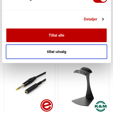
samtykke fra erklæringen om informasjonskapsler.
vekt (uten kabel): 319 g
Følsomhet: 104 dB
Frekvensområde: 5 - 30000 Hz
Vi bruker informasjonskapsler for å gi innhold og
Impedans: 32 o
Detaljer
annonser et personlig preg, for å levere sosiale
Bluetooth®
mediefunksjoner og for å analysere trafikken vår. Vi deler
Output: Bluetooth® Spesifikasjonsklasse 2
dessuten informasjon om hvordan du bruker nettstedet
Støttet CODEC: SBC, AAC, QUALCOMM® APTX ™,
Tillat alle
QUALCOMM® APTX ™ lav latens
vårt, med partnerne våre innen sosiale medier,
Versjon: Bluetooth® Spesifikasjon Ver. 4.2
annonsering og analysearbeid, som kan kombinere den
med annen informasjon du har gjort tilgjengelig for dem,
tillat utvalg
Tilbehør
Alternativer
eller som de har samlet inn gjennom din bruk av
tjenestene deres.