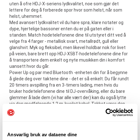
uten å ofre HDJ-X-seriens lydkvalitet, noe som gjør det
lettere for deg å forberede spor hvor som helst, når som
helst, uhemmet.
Med avansert lydkvalitet vil du høre sprø, klare notater og
dype, hjertelige bassoner enten du er på gaten eller i
standen. Match hodetelefonene dine til utstyret ditt ved å
velge fra 4 farger - metallisk svart, metallrødt, gull eller
glanshvit. Myk og fleksibel, men likevel holdbar nok for livet
på veien, bare brett opp HDJ-X5BT-hodetelefonene dine for
å transportere dem enkelt og nyte musikken din i komfort
uansett hvor du går.
Power Up og par med Bluetooth -enheten din for å begynne
å glede deg over taktene dine - det er så enkelt. Du får rundt
20 timers avspilling fra en 3-timers lading, men hvis du
bruker hodetelefonene dine til DJ-overvåking, eller du bare
glemmer å lade dem (vi har alle vært der) kan du også lytte
via den medfølgende 1,2 m-kveilet kabel. Takket være den
innebygde mikrofonen, kan du snakke håndfri om samtaler
når hodetelefonene er koblet til telefonen din.
Hør hver nyanse av taktene dine med høyest mulig
lydkvalitet takket være Support for Qualcomm® APTX ™
Ansvarlig bruk av dataene dine
Audio Codec, AAC og SBC. Balansert innstilling og