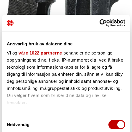
Ansvarlig bruk av dataene dine
Vi og
våre 1022 partnerne
behandler de personlige
opplysningene dine, f.eks. IP-nummeret ditt, ved å bruke
teknologi som informasjonskapsler for å lagre og få
225,-
tilgang til informasjon på enheten din, sånn at vi kan tilby
deg personlige annonser og innhold samt annonse- og
innholdsmåling, målgruppestatistikk og produktutvikling.
Du velger hvem som bruker dine data og i hvilke
-
+
hensikter.
Hvis du gir oss lov, vil vi også gjerne:
Samtykkevalg
Nødvendig
Innhente informasjon om den geografiske
beliggenheten din, som kan være nøyaktig innenfor