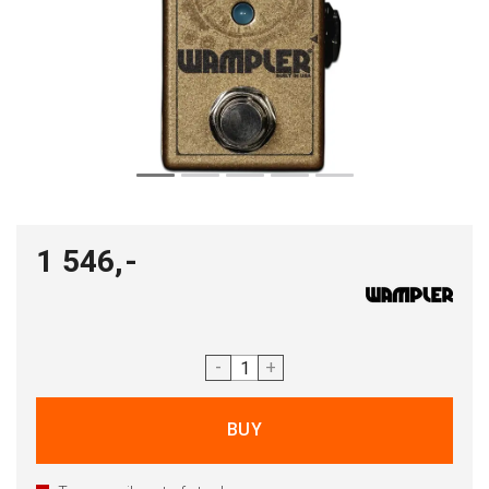
1 546,-
-
+