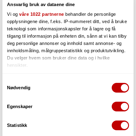
Ansvarlig bruk av dataene dine
Vi og
våre 1022 partnerne
behandler de personlige
opplysningene dine, f.eks. IP-nummeret ditt, ved å bruke
J. Rockett Archer The Jeff
Warm Audio Centavo
teknologi som informasjonskapsler for å lagre og få
Limited Edition Boost/Overdrive Pedal
Limited Edition Black
tilgang til informasjon på enheten din, sånn at vi kan tilby
deg personlige annonser og innhold samt annonse- og
Out of stock
On request
innholdsmåling, målgruppestatistikk og produktutvikling.
Du velger hvem som bruker dine data og i hvilke
hensikter.
3 655,-
2 111,-
Hvis du gir oss lov, vil vi også gjerne:
Samtykkevalg
Nødvendig
Innhente informasjon om den geografiske
beliggenheten din, som kan være nøyaktig innenfor
flere meter
Egenskaper
Identifisere enheten din ved å aktivt skanne den
for bestemte karakteristikker (fingeravtrykk)
Statistikk
Under
mer info
kan du lese om hvordan dine personlige
data behandles og hvordan du kan velge hvordan de skal