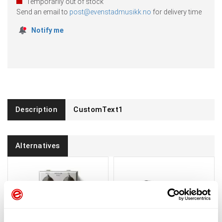
Temporarily out of stock
Send an email to
post@evenstadmusikk.no
for delivery time
Notify me
Description
CustomText1
Alternatives