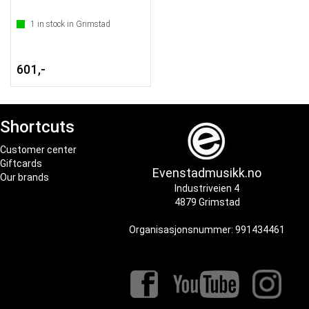
1
in stock in Grimstad
601,-
Shortcuts
Customer center
Giftcards
Evenstadmusikk.no
Our brands
Industriveien 4
4879 Grimstad
Organisasjonsnummer: 991434461