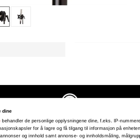
e dine
Evenstadmusikk.no
e
behandler de personlige opplysningene dine, f.eks. IP-nummeret
Industriveien 4
sjonskapsler for å lagre og få tilgang til informasjon på enheten
4879 Grimstad
e annonser og innhold samt annonse- og innholdsmåling, målgrupp