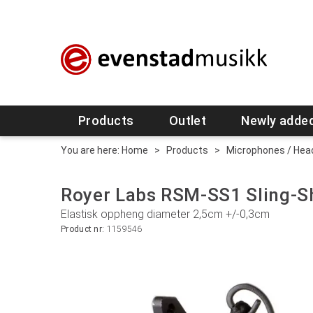
Products
Outlet
Newly adde
You are here:
Home
>
Products
>
Microphones / Hea
Royer Labs RSM-SS1 Sling-
Elastisk oppheng diameter 2,5cm +/-0,3cm
Product nr:
1159546