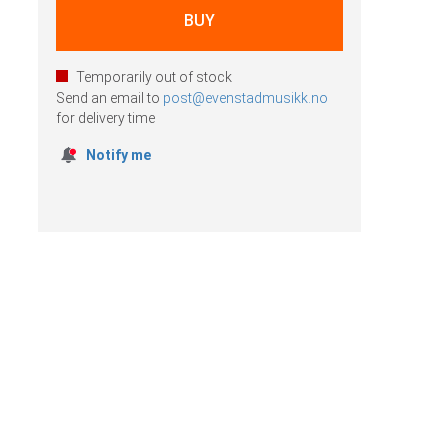
Temporarily out of stock
Send an email to
post@evenstadmusikk.no
for delivery time
Notify me