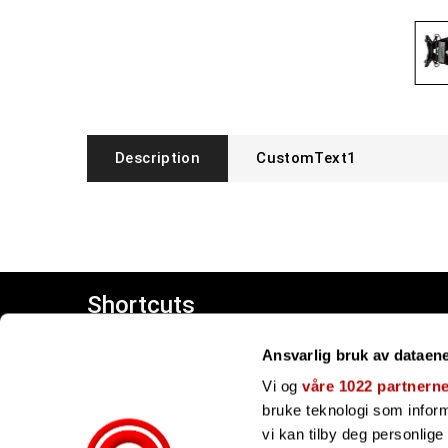
Description
CustomText1
Shortcuts
Customer center
Ansvarlig bruk av dataen
Giftcards
Our brands
Vi og
våre 1022 partnern
bruke teknologi som informa
vi kan tilby deg personlig