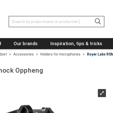
d
Our brands
Inspiration, tips & tricks
dset
>
Accessories
>
Holders for microphones
>
Royer Labs RS
Shock Oppheng