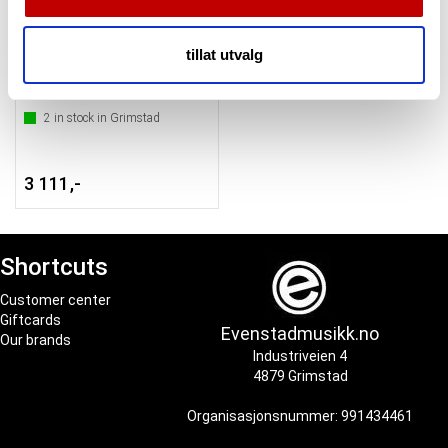
annonsering og analysearbeid, som kan kombinere den
Positive Grid Spark Cab
med annen informasjon du har gjort tilgjengelig for dem,
tillat utvalg
eller som de har samlet inn gjennom din bruk av
tjenestene deres.
2
in stock in Grimstad
3 111,-
Shortcuts
Customer center
Giftcards
Evenstadmusikk.no
Our brands
Industriveien 4
4879 Grimstad
Organisasjonsnummer: 991434461