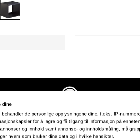
e dine
Evenstadmusikk.no
e
behandler de personlige opplysningene dine, f.eks. IP-nummeret
Industriveien 4
sjonskapsler for å lagre og få tilgang til informasjon på enheten
4879 Grimstad
e annonser og innhold samt annonse- og innholdsmåling, målgrupp
Organisasjonsnummer: 991434461
lger hvem som bruker dine data og i hvilke hensikter.