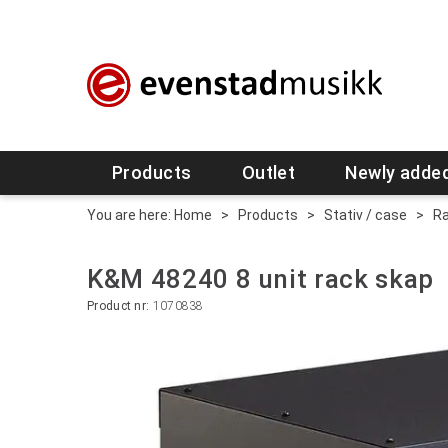
Products
Outlet
Newly adde
You are here:
Home
>
Products
>
Stativ / case
>
Ra
K&M 48240 8 unit rack skap
Product nr:
1070838