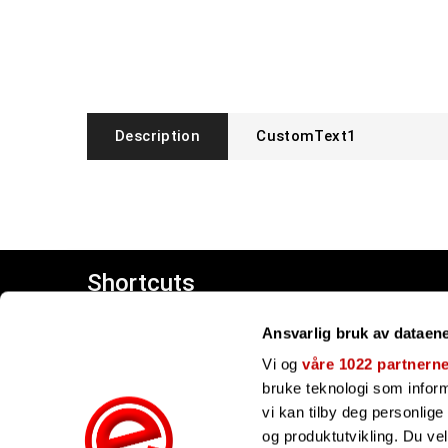
Description
CustomText1
Shortcuts
Customer center
Ansvarlig bruk av dataen
Giftcards
Our brands
Vi og
våre 1022 partnern
bruke teknologi som informa
vi kan tilby deg personlig
og produktutvikling. Du ve