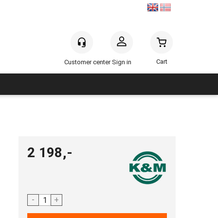
Sign in
2 198,-
-
+