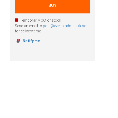
Temporarily out of stock
Send an email to
post@evenstadmusikk.no
for delivery time
Notify me